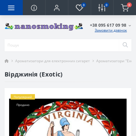
0
0
0
+38 095 617 09 98
Замовити дзвінок
Ароматизатори для електронних сигарет
Ароматизатори "Exoti
Вірджинія (Exotic)
Популярний
Продано