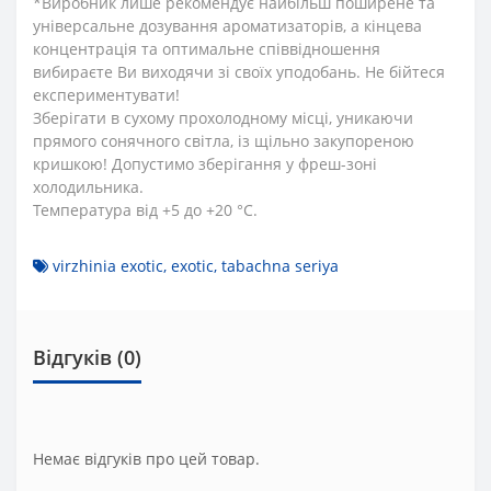
*Виробник лише рекомендує найбільш поширене та
універсальне дозування ароматизаторів, а кінцева
концентрація та оптимальне співвідношення
вибираєте Ви виходячи зі своїх уподобань. Не бійтеся
експериментувати!
Зберігати в сухому прохолодному місці, уникаючи
прямого сонячного світла, із щільно закупореною
кришкою! Допустимо зберігання у фреш-зоні
холодильника.
Температура від +5 до +20 °C.
virzhinia exotic
,
exotic
,
tabachna seriya
Відгуків (0)
Немає відгуків про цей товар.