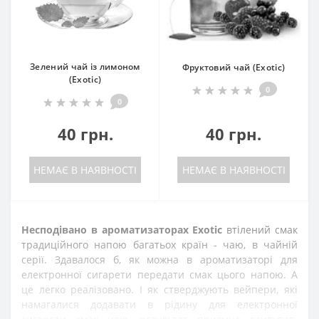
Зелений чай із лимоном
Фруктовий чай (Exotic)
(Exotic)
0
0
40 грн.
40 грн.
НЕМАЄ В НАЯВНОСТІ
НЕМАЄ В НАЯВНОСТІ
Несподівано в ароматизаторах Exotic
втілений смак
традиційного напою багатьох країн - чаю, в чайній
серії. Здавалося б, як можна в ароматизаторі для
електронної сигарети передати смак цього напою. А
це легко реалізовано. І як стверджують вейпери, які
намагалися додавати в рідину для електронної