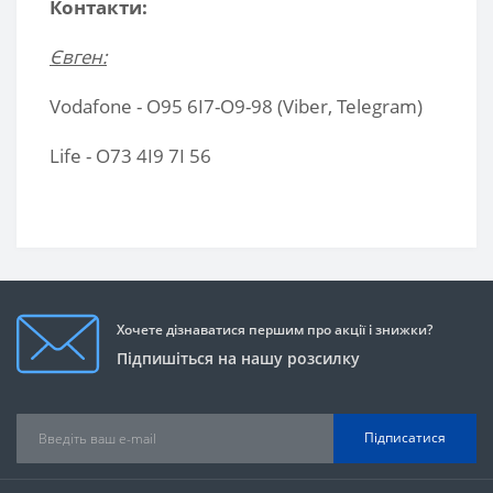
Контакти:
Євген:
Vodafone - O95 6I7-O9-98 (Viber, Telegram)
Life - О73 4I9 7I 56
Хочете дізнаватися першим про акції і знижки?
Підпишіться на нашу розсилку
Підписатися