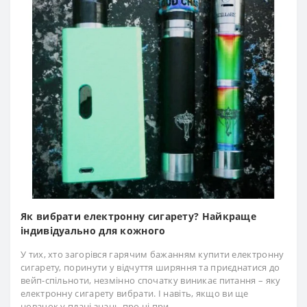
Як вибрати електронну сигарету? Найкраще
індивідуально для кожного
У тих, хто загорівся гарячим бажанням купити електронну
сигарету, поринути у відчуття ширяння та приєднатися до
вейп-спільноти, незмінно спочатку виникає питання – яку
електронну сигарету вибрати. І навіть, якщо ви ще
новачок у плані знань про ці при..