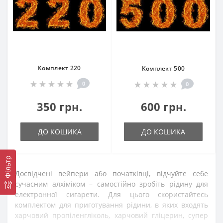
Комплект 220
Комплект 500
0
0
350 грн.
600 грн.
ДО КОШИКА
ДО КОШИКА
Фільтр
Досвідчені вейпери або початківці, відчуйте себе
сучасним алхіміком – самостійно зробіть рідину для
електронної сигарети. Для цього скористайтесь
комплектом для приготування рідини, в яких входять
харчовий пропіленгліколь, харчовий гліцерин, супер