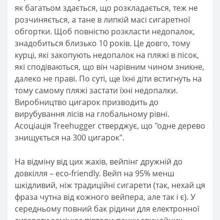
як багатьом здається, що розкладається, теж не
розчиняється, а тане в липкій масі сигаретної
обгортки. Щоб повністю розкласти недопалок,
знадобиться близько 10 років. Це довго, тому
курці, які закопують недопалок на пляжі в пісок,
які сподіваються, що він чарівним чином зникне,
далеко не праві. По суті, ще їхні діти встигнуть на
тому самому пляжі застати їхні недопалки.
Виробництво цигарок призводить до
вирубування лісів на глобальному рівні.
Асоціація Treehugger стверджує, що "одне дерево
знищується на 300 цигарок".
На відміну від цих жахів, вейпінг дружній до
довкілля – eco-friendly. Вейп на 95% менш
шкідливий, ніж традиційні сигарети (так, нехай ця
фраза чутна від кожного вейпера, але так і є). У
середньому повний бак рідини для електронної