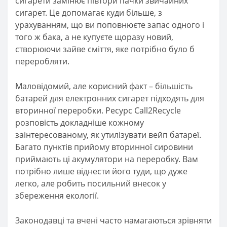
сигарети замінює півтори пачки звичайних
сигарет. Це допомагає куди більше, з
урахуванням, що ви поповнюєте запас одного і
того ж бака, а не купуєте щоразу новий,
створюючи зайве сміття, яке потрібно було б
переробляти.
Маловідомий, але корисний факт – більшість
батарей для електронних сигарет підходять для
вторинної переробки. Ресурс Call2Recycle
розповість докладніше кожному
заінтересованому, як утилізувати вейп батареї.
Багато пунктів прийому вторинної сировини
приймають ці акумулятори на переробку. Вам
потрібно лише віднести його туди, що дуже
легко, але робить посильний внесок у
збереження екології.
Законодавці та вчені часто намагаються зрівняти