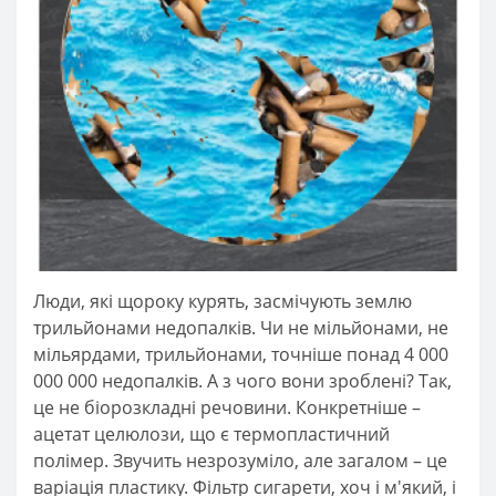
Люди, які щороку курять, засмічують землю
трильйонами недопалків. Чи не мільйонами, не
мільярдами, трильйонами, точніше понад 4 000
000 000 недопалків. А з чого вони зроблені? Так,
це не біорозкладні речовини. Конкретніше –
ацетат целюлози, що є термопластичний
полімер. Звучить незрозуміло, але загалом – це
варіація пластику. Фільтр сигарети, хоч і м'який, і