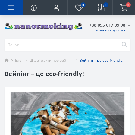
0
0
0
+38 095 617 09 98
Замовити дзвінок
Блог
Цікаві факти про вейпінг
Вейпінг – це eco-friendly!
Вейпінг – це eco-friendly!