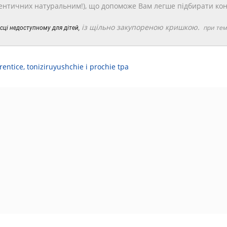
дентичних натуральним!), що допоможе Вам легше підбирати кон
із щільно закупореною кришкою.
при тем
сці недоступному для дітей,
rentice
,
toniziruyushchie і prochie tpa