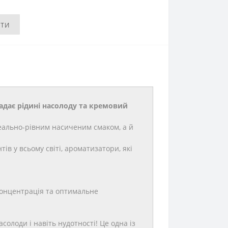
ити
 надає рідині насолоду та кремовий
деально-рівним насиченим смаком, а й
в у всьому світі, ароматизатори, які
концентрація та оптимальне
олоди і навіть нудотності! Це одна із