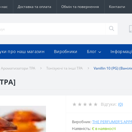
 нас
Доставка та оплата
Обмін та повернення
Контакти
гуки про наш магазин
Виробники
Блог
Інформац
Ароматизатори TPA
Тонізуючі та інші TPA
Vanillin 10 (PG) (Ванілі
[TPA]
Відгуки:
(0)
Виробник:
THE PERFUMER'S APP
Наявність:
Є в наявності