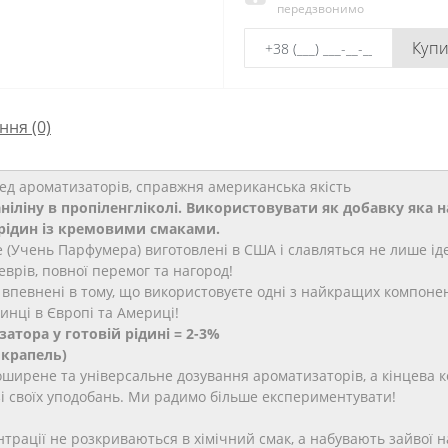
передзвонимо
Куп
ння
(0)
ед ароматизаторів, справжня американська якість
н ваніліну в пропіленгліколі. Використовувати як добавку яка
 рідин із кремовими смаками. ​
e (Учень Парфумера) виготовлені в США і славляться не лише і
врів, повної перемог та нагород!
впевнені в тому, що використовуєте одні з найкращих компоненті
инці в Європі та Америці!
тора у готовій рідині = 2-3%
 крапель)
ирене та універсальне дозування ароматизаторів, а кінцева 
і своїх уподобань. Ми радимо більше експериментувати!
рації не розкриваються в хімічний смак, а набувають зайвої нас