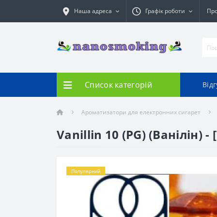
Наша адреса
Графік роботи
Про
Список категорій
Від
Ароматизатори для електронних сигарет
Vanillin 10 (PG) (Ванілін) - 
Популярний