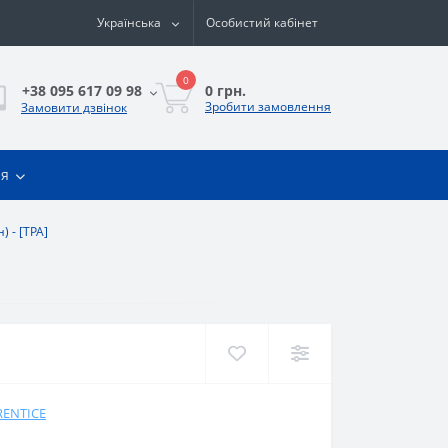
Українська
Особистий кабінет
0
0 грн.
+38 095 617 09 98
Зробити замовлення
Замовити дзвінок
ія
н) - [TPA]
RENTICE