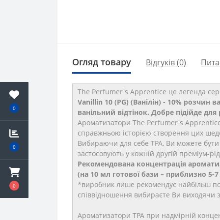
Огляд товару
Відгуків (0)
Пита
The Perfumer's Apprentice це
легенда сер
Vanillin 10 (PG) (Ванілін) - 10% розчи
0
ванільний відтінок. Добре підійде для
Ароматизатори The Perfumer's Apprentic
справжньою історією створення цих шеде
Вибираючи для себе TPA, Ви можете бути 
0
застосовують у кожній другій преміум-рід
Рекомендована концентрація ароматиза
(на 10 мл готової бази – приблизно 5-7
*виробник лише рекомендує найбільш пош
0
співвідношення вибираєте Ви виходячи з
Ароматизатори TPA при надмірній концент