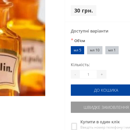
30 грн.
Доступні варіанти
*
Об'єм
мл 5
мл 10
мл 1
Кількість:
-
+
ДО КОШИКА
ШВИДКЕ ЗАМОВЛЕННЯ
Купити в один клік
Введіть номер телефону і м