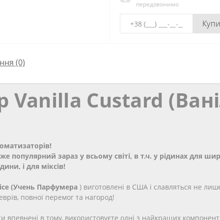
передзвонимо
Куп
ння
(0)
 Vanilla Custard (Ва
роматизаторів!
 популярний зараз у всьому світі, в т.ч. у рідинах для шир
ни, і для міксів!
ice (Учень Парфумера
) виготовлені в США і славляться не лиш
врів, повної перемог та нагород!
и впевнені в тому, використовуєте одні з найкращих компонентів