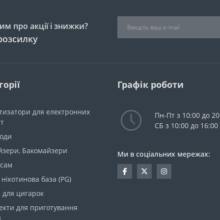
м про акції і знижки?
розсилку
горії
Графік роботи
тизатори для електронних
Пн-Пт з 10:00 до 20
ет
СБ з 10:00 до 16:00
моди
йзери, Бакомайзери
Ми в соціальних мережах:
 сам
 нікотинова база (PG)
 для цигарок
екти для приготування
и