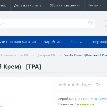
 нас
Доставка та оплата
Обмін та повернення
Контакти
гуки про наш магазин
Виробники
Блог
Інформац
Ароматизатори TPA
Десертні TPA
Vanilla Custard (Ванільний Кре
 Крем) - [TPA]
Відгуки:
(0)
Виробник:
THE PERFUMER'S APP
Наявність:
Є в наявності