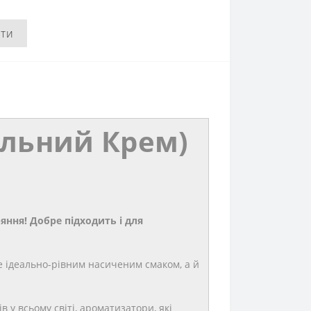
ити
нільний Крем)
яння! Добре підходить і для
е ідеально-рівним насиченим смаком, а й
 у всьому світі, ароматизатори, які