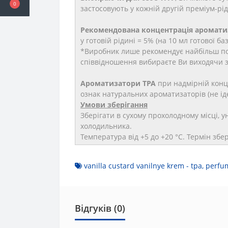
0
застосовують у кожній другій преміум-рід
Рекомендована концентрація аромати
у готовій рідині = 5% (на 10 мл готової б
*Виробник лише рекомендує найбільш по
співвідношення вибираєте Ви виходячи зі
Ароматизатори TPA
при надмірній конце
ознак натуральних ароматизаторів (не і
Умови зберігання
Зберігати в сухому прохолодному місці, 
холодильника.
Температура від +5 до +20 °C. Термін збе
vanilla custard vanilnye krem - tpa
,
perfu
Відгуків (0)