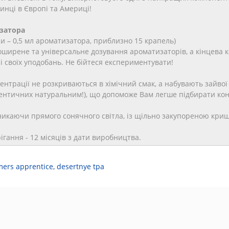
инці в Європі та Америці!
затора
ази – 0,5 мл ароматизатора, приблизно 15 крапель)
ширене та універсальне дозування ароматизаторів, а кінцева 
 своїх уподобань. Не бійтеся експериментувати!
нтрації не розкриваються в хімічний смак, а набувають зайвої н
дентичних натуральним!), що допоможе Вам легше підбирати кон
уникаючи прямого сонячного світла, із щільно закупореною кри
рігання - 12 місяців з дати виробництва.
mers apprentice
,
desertnye tpa