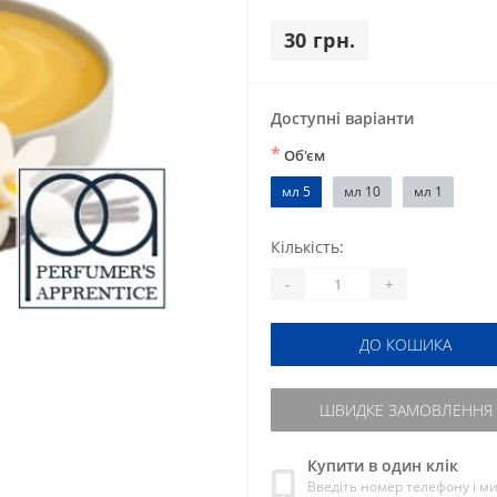
30 грн.
Доступні варіанти
*
Об'єм
мл 5
мл 10
мл 1
Кількість:
-
+
ДО КОШИКА
ШВИДКЕ ЗАМОВЛЕННЯ
Купити в один клік
Введіть номер телефону і м