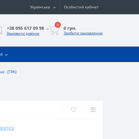
Українська
Особистий кабінет
0
0 грн.
+38 095 617 09 98
Зробити замовлення
Замовити дзвінок
ія
м) - [TPA]
RENTICE