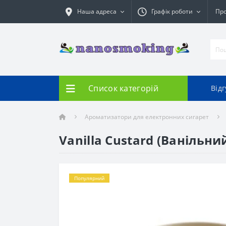
Наша адреса
Графік роботи
Про
Список категорій
Від
Ароматизатори для електронних сигарет
Vanilla Custard (Ванільний
Популярний