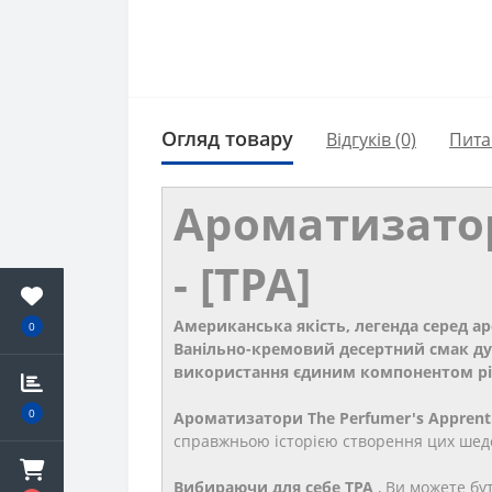
Огляд товару
Відгуків (0)
Пита
Ароматизатор
- [TPA]
Американська якість, легенда серед а
0
Ванільно-кремовий десертний смак дуже
використання єдиним компонентом ріди
0
Ароматизатори The Perfumer's Apprent
справжньою історією створення цих шеде
Вибираючи для себе TPA
, Ви можете бут