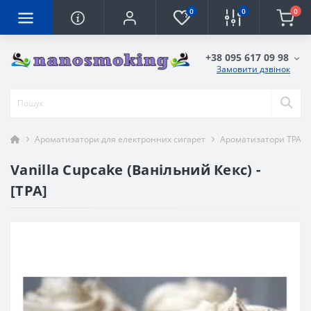
0
0
0
+38 095 617 09 98
Замовити дзвінок
Ароматизатори для електронних сигарет
Ароматизатори TPA
Vanilla Cupcake (Ванільний Кекс) -
[TPA]