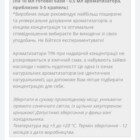
(На 10 мл готової бази - 0,5 мл ароматизатора,
приблизно 3-5 крапель)
*Виробник лише рекомендує найбільш поширене
та універсальне дозування ароматизаторів, а
кінцева концентрація та оптимальне
співвідношення вибираєте Ви виходячи зі своїх
уподобань. Не бійтеся експериментувати!
Ароматизатори TPA при надмірній концентрації не
розкриваються в хімічний смак, а набувають зайвої
насолоди і навіть нудотності! Це одна із ознак
натуральних ароматизаторів (не ідентичних
натуральним!), що допоможе Вам легше підбирати
концентрацію для себе.
Зберігати в сухому прохолодному місці, уникаючи
прямого сонячного світла, із щільно закупореною
кришкою! Допустимо зберігання у фреш-зоні
холодильника.
Температура від +5 до +20 °C. Термін зберігання - 12
місяців з дати виробництва.