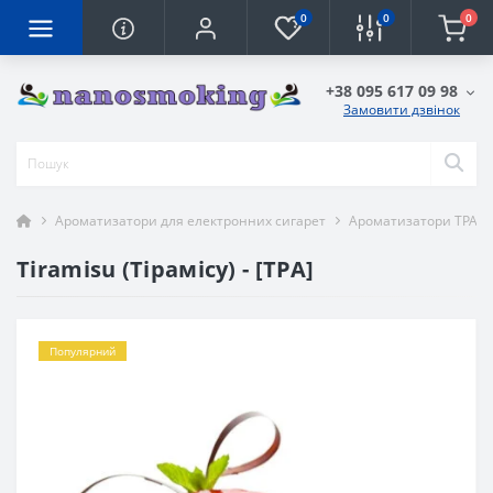
0
0
0
+38 095 617 09 98
Замовити дзвінок
Ароматизатори для електронних сигарет
Ароматизатори TPA
Tiramisu (Тірамісу) - [TPA]
Популярний