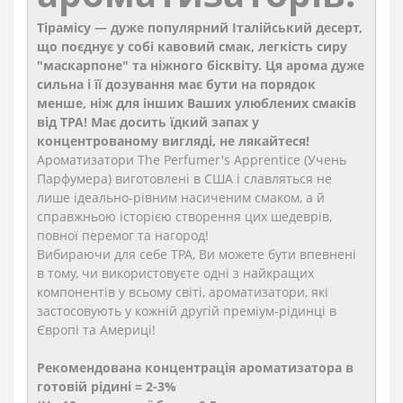
Тірамісу ― дуже популярний Італійський десерт,
що поєднує у собі кавовий смак, легкість сиру
"маскарпоне" та ніжного бісквіту. Ця арома дуже
сильна і її дозування має бути на порядок
менше, ніж для інших Ваших улюблених смаків
від TPA! Має досить їдкий запах у
концентрованому вигляді, не лякайтеся!
Ароматизатори The Perfumer's Apprentice (Учень
Парфумера) виготовлені в США і славляться не
лише ідеально-рівним насиченим смаком, а й
справжньою історією створення цих шедеврів,
повної перемог та нагород!
Вибираючи для себе TPA, Ви можете бути впевнені
в тому, чи використовуєте одні з найкращих
компонентів у всьому світі, ароматизатори, які
застосовують у кожній другій преміум-рідинці в
Європі та Америці!
Рекомендована концентрація ароматизатора в
готовій рідині = 2-3%