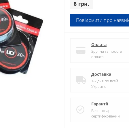
8 грн.
Повідомити про наявні
Оплата
Зручна та проста
оплата
Доставка
1-2 дня по всей
Украине
Гарантії
Весь товар
сертифікований