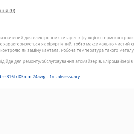
ння
(0)
) призначений для електронних сигарет з функцією термоконтрол
ас характеризується як хірургічний, тобто максимально чистий 
оконтролю як заміну кантала. Робоча температура такого металу
підійде для ремонту/обслуговування атомайзерів, кліромайзерів 
d ss316l d05mm 24awg - 1m
,
aksessuary