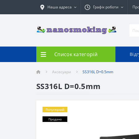
Наша адреса
Графік роботи
Про
Список категорій
Від
Аксесуари
SS316L D=0.5mm
SS316L D=0.5mm
Популярний
Продано