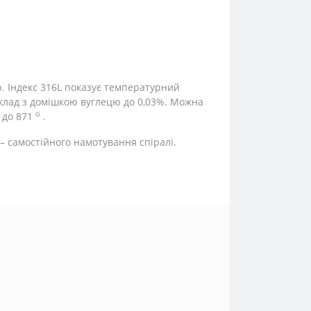
ю. Індекс 316L показує температурний
склад з домішкою вуглецю до 0,03%. Можна
о
 до 871
.
– самостійного намотування спіралі.