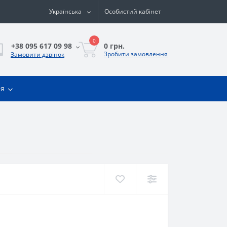
Українська
Особистий кабінет
0
0 грн.
+38 095 617 09 98
Зробити замовлення
Замовити дзвінок
ія