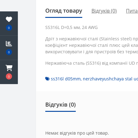
Огляд товару
Відгуків (0)
Пита
SS316L D=0,5 мм, 24 AWG
0
Дріт з нержавіючої сталі (Stainless steel
коефіцієнт нержавіючої сталі плюс цей кл
використовувати і для пристроїв без терм
0
Нержавіюча сталь (SS316) від компанії UD 
0
ss316l d05mm
,
nerzhaveyushchaya stal u
Відгуків (0)
Немає відгуків про цей товар.