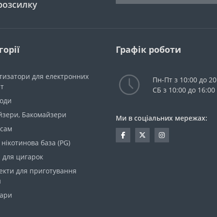
розсилку
горії
Графік роботи
тизатори для електронних
Пн-Пт з 10:00 до 20
ет
СБ з 10:00 до 16:00
моди
йзери, Бакомайзери
Ми в соціальних мережах:
 сам
 нікотинова база (PG)
 для цигарок
екти для приготування
и
уари