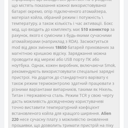
що містять показання кожної використовуваної
батареї окремо, опір підключеного атомайзера,
матеріал койла, обраний режим і потужність \
температуру, а також кількість і час активації. Бокс
мод, що входить до комплекту, має
510 конектор
за
рахунок, якого є сумісним з будь-якими сучасними
атомайзерами (наприклад з RDA). Засмоктується
mod від двох змінних
18650
батарей прихованих за
магнітною кришкою відсіку. Заряджання можна
проводити від мережі або USB порту ПК або
ноутбука. Однак, кожен виробник, включаючи Smok,
рекомендують використовувати спеціальні зарядні
пристрої. На додаток до стандартного варівату є
також режим термоконтролю здатний працювати з
різними варіантами випарників, такими як Нікель,
Титан і Нержавіюча сталь. Режим TCR у свою чергу
дасть можливість досвідченому користувачеві
точно виставити температурний коефіцієнт
встановленого койла для кращого ширяння.
Alien
220
несе сучасну плату з можливістю оновлення
прошивки, що дозволить тримати пристрій на піку