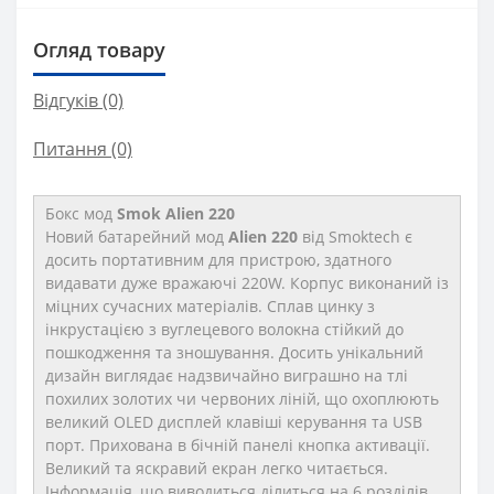
Огляд товару
Відгуків (0)
Питання
(0)
Бокс мод
Smok Alien 220
Новий батарейний мод
Alien 220
від Smoktech є
досить портативним для пристрою, здатного
видавати дуже вражаючі 220W. Корпус виконаний із
міцних сучасних матеріалів. Сплав цинку з
інкрустацією з вуглецевого волокна стійкий до
пошкодження та зношування. Досить унікальний
дизайн виглядає надзвичайно виграшно на тлі
похилих золотих чи червоних ліній, що охоплюють
великий OLED дисплей клавіші керування та USB
порт. Прихована в бічній панелі кнопка активації.
Великий та яскравий екран легко читається.
Інформація, що виводиться ділиться на 6 розділів,