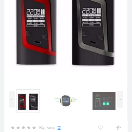
<
>
Відгуки:
(0)