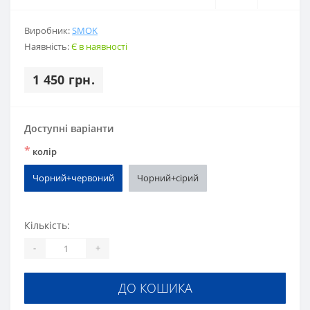
Виробник:
SMOK
Наявність:
Є в наявності
1 450 грн.
Доступні варіанти
*
колір
Чорний+червоний
Чорний+сірий
Кількість:
-
+
ДО КОШИКА