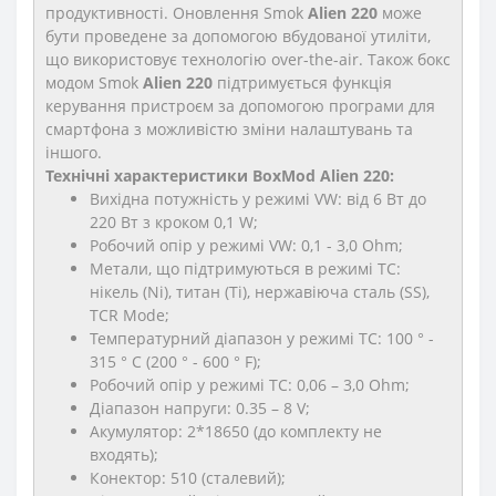
продуктивності. Оновлення Smok
Alien 220
може
бути проведене за допомогою вбудованої утиліти,
що використовує технологію over-the-air. Також бокс
модом Smok
Alien 220
підтримується функція
керування пристроєм за допомогою програми для
смартфона з можливістю зміни налаштувань та
іншого.
Технічні характеристики BoxMod Alien 220:
Вихідна потужність у режимі VW: від 6 Вт до
220 Вт з кроком 0,1 W;
Робочий опір у режимі VW: 0,1 - 3,0 Ohm;
Метали, що підтримуються в режимі TC:
нікель (Ni), титан (Ti), нержавіюча сталь (SS),
TCR Mode;
Температурний діапазон у режимі TC: 100 ° -
315 ° C (200 ° - 600 ° F);
Робочий опір у режимі TC: 0,06 – 3,0 Ohm;
Діапазон напруги: 0.35 – 8 V;
Акумулятор: 2*18650 (до комплекту не
входять);
Конектор: 510 (сталевий);