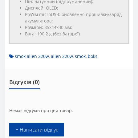
Пін: латунний (підпружинений);
Дисплей: OLED;
Роз'єм microUSB: оновлення прошивки/заряд
акумулятора;
Розміри: 85x44x30 мм;
Вага: 190.2 g (без батареї)
smok alien 220w
,
alien 220w
,
smok
,
boks
Відгуків (0)
Немає відгуків про цей товар.
+ Написати відгук