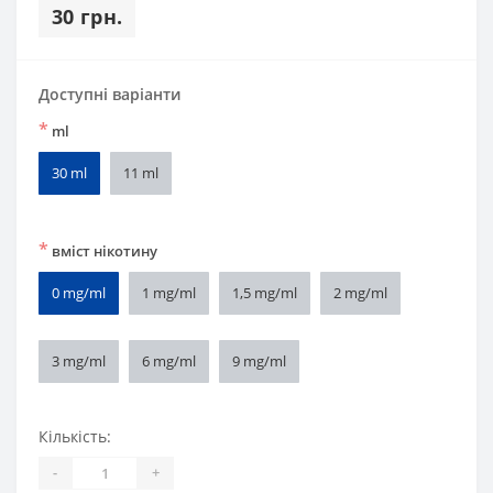
30 грн.
Доступні варіанти
*
ml
30 ml
11 ml
*
вміст нікотину
0 mg/ml
1 mg/ml
1,5 mg/ml
2 mg/ml
3 mg/ml
6 mg/ml
9 mg/ml
Кількість:
-
+