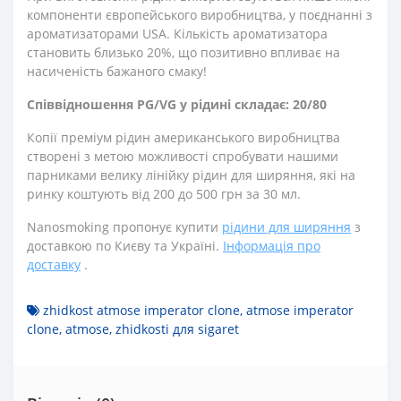
компоненти європейського виробництва, у поєднанні з
ароматизаторами USA. Кількість ароматизатора
становить близько 20%, що позитивно впливає на
насиченість бажаного смаку!
Співвідношення PG/VG у рідині складає: 20/80
Копії преміум рідин американського виробництва
створені з метою можливості спробувати нашими
парниками велику лінійку рідин для ширяння, які на
ринку коштують від 200 до 500 грн за 30 мл.
Nanosmoking пропонує купити
рідини для ширяння
з
доставкою по Києву та Україні.
Інформація про
доставку
.
zhidkost atmose imperator clone
,
atmose imperator
clone
,
atmose
,
zhidkosti для sigaret