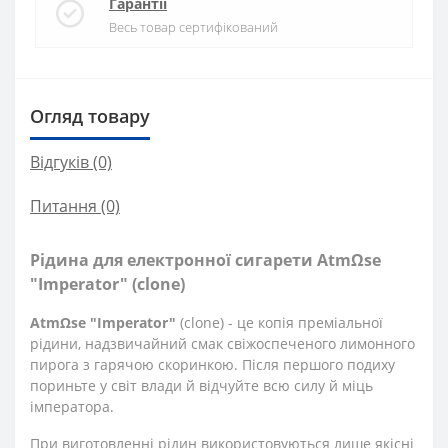
Гарантії
Весь товар сертифікований
Огляд товару
Відгуків (0)
Питання
(0)
Рідина для електронної сигарети AtmΩse
"Imperator" (clone)
AtmΩse "Imperator"
(clone) - це копія преміальної
рідини, надзвичайний смак свіжоспеченого лимонного
пирога з гарячою скоринкою. Після першого подиху
пориньте у світ влади й відчуйте всю силу й міць
імператора.
При виготовленні рідин використовуються лише якісні