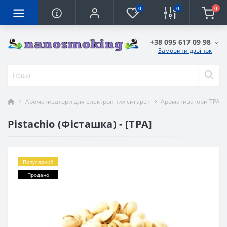
0
0
0
+38 095 617 09 98
Замовити дзвінок
Ароматизатори для електронних сигарет
Ароматизатори TPA
Pistachio (Фісташка) - [TPA]
Популярний
Продано