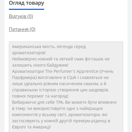
Огляд товару
Відгуків (0)
Питання
(0)
Американська якість, легенда серед
ароматизаторів!
Неймовірно ніжний та легкий смак фісташок не
залишить нікого байдужим!
Ароматизатори The Perfumer's Apprentice (Учень
Парфумера) виготовлені в США і славляться не
лише ідеально-рівним насиченим смаком, а й
справжньою історією створення цих шедеврів,
повної перемог та нагород!
Вибираючи для себе TPA, Ви можете бути впевнені
в тому, чи використовуєте одні з найкращих
компонентів у всьому світі, ароматизатори, які
застосовують у кожній другій преміум-рідинці в
Європі та Америці!