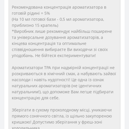
Рекомендована концентрація ароматизатора в
готовій рідині = 5%
(На 10 мл готової бази - 0,5 мл ароматизатора,
приблизно 15 крапель)
*Виробник лише рекомендує найбільш поширене
та універсальне дозування ароматизаторів, а
кінцева концентрація та оптимальне
співвідношення вибираєте Ви виходячи зі своїх
уподобань. Не бійтеся експериментувати!
Ароматизатори TPA при надмірній концентрації не
розкриваються в хімічний смак, а набувають зайвої
насолоди і навіть нудотності! Це одна із ознак
натуральних ароматизаторів (не ідентичних
натуральним!), що допоможе Вам легше підбирати
концентрацію для себе.
Зберігати в сухому прохолодному місці, уникаючи
прямого сонячного світла, із щільно закупореною
кришкою! Допустимо зберігання у фреш-зоні
холодильника.