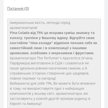
Питання
(0)
Американська якість, легенда серед
ароматизаторів!
Pina Colada від TPA це яскрава суміш ананасу та
кокосу, тропіки у Вашому вдиху. Відчуйте смак
коктейлю "піна колада" відмінно покаже себе як
самостійний смак і в композиції з іншими
аромками, особливо з морозивом і фруктами.
Ароматизатори The Perfumer's Apprentice (Учень
Парфумера) виготовлені в США і славляться не
лише ідеально-рівним насиченим смаком, а й
справжньою історією створення цих шедеврів,
повної перемог та нагород!
Вибираючи для себе TPA, Ви можете бути впевнені
в тому, чи використовуєте одні з найкращих
компонентів у всьому світі, ароматизатори, які
застосовують у кожній другій преміум-рідинці в
Європі та Америці!