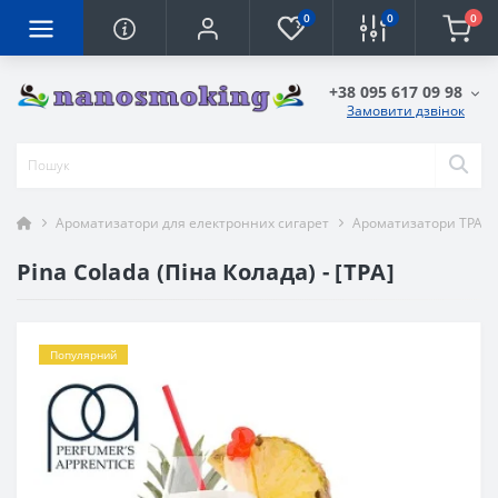
0
0
0
+38 095 617 09 98
Замовити дзвінок
Ароматизатори для електронних сигарет
Ароматизатори TPA
Pina Colada (Піна Колада) - [TPA]
Популярний