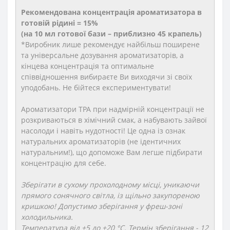
Рекомендована концентрація ароматизатора в
готовій рідині = 15%
(на 10 мл готової бази – приблизно 45 крапель)
*Виробник лише рекомендує найбільш поширене
та універсальне дозування ароматизаторів, а
кінцева концентрація та оптимальне
співвідношення вибираєте Ви виходячи зі своїх
уподобань. Не бійтеся експериментувати!
Ароматизатори TPA при надмірній концентрації не
розкриваються в хімічний смак, а набувають зайвої
насолоди і навіть нудотності! Це одна із ознак
натуральних ароматизаторів (не ідентичних
натуральним!), що допоможе Вам легше підбирати
концентрацію для себе.
Зберігати в сухому прохолодному місці, уникаючи
прямого сонячного світла, із щільно закупореною
кришкою! Допустимо зберігання у фреш-зоні
холодильника.
Температура від +5 до +20 °C. Термін зберігання - 12