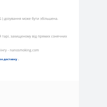
G ) дозування може бути збільшена.
ій тарі, захищеному від прямих сонячних
пінгу - nanosmoking.com
.
ро доставку