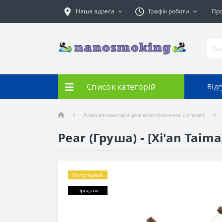
Наша адреса
Графік роботи
Про
Список категорій
Від
Ароматизатори для електронних сигарет
Pear (Груша) - [Xi'an Taima
Популярний
Продано