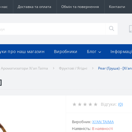
 нас
Доставка та оплата
Обмін та повернення
Контакти
гуки про наш магазин
Виробники
Блог
Інформац
Ароматизатори Xi'an Taima
Фруктові / Ягідні
Pear (Груша) - [Xi'a
]
Відгуки:
(0)
Виробник:
XI'AN TAIMA
Наявність:
В наявності