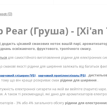
ння
(0)
Pear (Груша) - [Xi'an
ma] додасть цікавий смакових ноток вашій парі, ароматизат
оєднань освіжаючого, фруктового, тропічного смаку.
ться
для самостійного виготовлення рідини для електронних сиг
о смакові якості рідини для ширяння залежать від багатьох факт
,
,
дистильов
харчовий гліцерин (VG)
харчовий пропіленгліколь (PG)
г, тому що він краще розкриває смак
рідини для ширяння
.
тужність електронної сигарети на якій ви вейпіте (парите) vape
. А також ті рекомендації, які дано для ароматизаторів електр
аторів - 3% або 4% загального обсягу
рідини для електронни