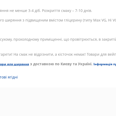
ня не менше 3-4 діб. Розкриття смаку – 7-10 днів.
ого ширяння з підвищеним вмістом гліцерину (типу Max VG, Hi V
 в сухому, прохолодному приміщенні, що провітрюється, в закрит
рети! На смак не відрізнити, а кісточок немає! Товари для вей
з доставкою по Києву та Україні.
ори для ширяння
Інформація п
тові ягідні