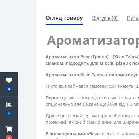
Огляд товару
Відгуків (0)
Пита
Ароматизатор 
Ароматизатор Pear (Груша) - [Xi'an Tai
смаком, підходить для міксів, різних п
Ароматизатор Xi'an Taima використовує
Ті хто вже займався самозамісом знають, щ
0
Перше
це якісні інгредієнти в які входять:
опціонально але бажано щоб був від 1-3 м
0
Друге
це атомайзер, матеріал обмотки і по
приємний якісний смак рідини для ширяння
Рекомендований обсяг
внесення ароматиз
0