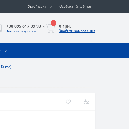
Українська
Особистий кабінет
0
0 грн.
+38 095 617 09 98
Зробити замовлення
Замовити дзвінок
ія
n Taima]