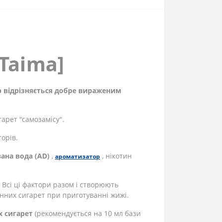
 Taima]
ор відрізняється добре вираженим
арет "самозамісу".
орів.
ана вода (AD)
,
, нікотин
ароматизатор
. Всі ці фактори разом і створюють
онних сигарет при приготуванні жижі.
х сигарет
(рекомендується на 10 мл бази