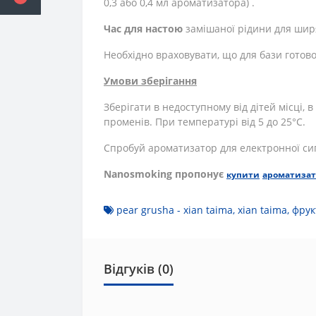
0,3 або 0,4 мл ароматизатора)
.
Час для настою
замішаної рідини для ширян
Необхідно враховувати, що для бази готов
Умови зберігання
Зберігати в недоступному від дітей місці,
променів. При температурі від 5 до 25°С.
Спробуй ароматизатор для електронної сига
Nanosmoking пропонує
купити
ароматизат
pear grusha - xian taima
,
xian taima
,
фрук
Відгуків (0)