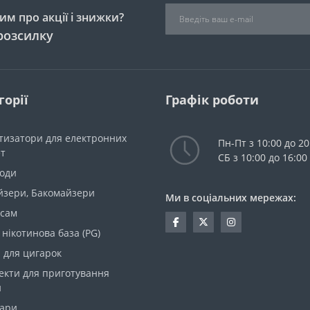
м про акції і знижки?
розсилку
горії
Графік роботи
тизатори для електронних
Пн-Пт з 10:00 до 20
ет
СБ з 10:00 до 16:00
моди
йзери, Бакомайзери
Ми в соціальних мережах:
 сам
 нікотинова база (PG)
 для цигарок
екти для приготування
и
уари