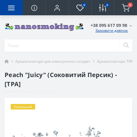
0
0
0
+38 095 617 09 98
Замовити дзвінок
Ароматизатори для електронних сигарет
Ароматизатори TPA
Peach "Juicy" (Соковитий Персик) -
[TPA]
Популярний