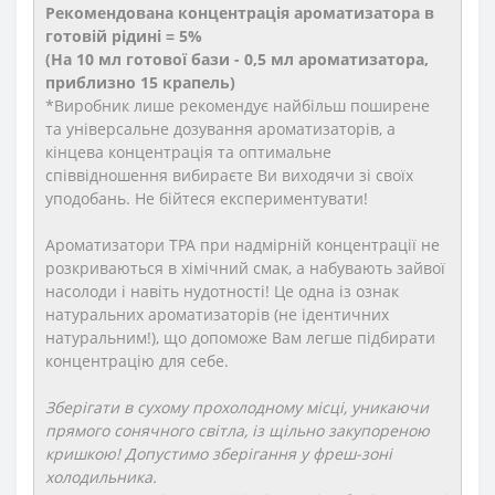
Рекомендована концентрація ароматизатора в
готовій рідині = 5%
(На 10 мл готової бази - 0,5 мл ароматизатора,
приблизно 15 крапель)
*Виробник лише рекомендує найбільш поширене
та універсальне дозування ароматизаторів, а
кінцева концентрація та оптимальне
співвідношення вибираєте Ви виходячи зі своїх
уподобань. Не бійтеся експериментувати!
Ароматизатори TPA при надмірній концентрації не
розкриваються в хімічний смак, а набувають зайвої
насолоди і навіть нудотності! Це одна із ознак
натуральних ароматизаторів (не ідентичних
натуральним!), що допоможе Вам легше підбирати
концентрацію для себе.
Зберігати в сухому прохолодному місці, уникаючи
прямого сонячного світла, із щільно закупореною
кришкою! Допустимо зберігання у фреш-зоні
холодильника.