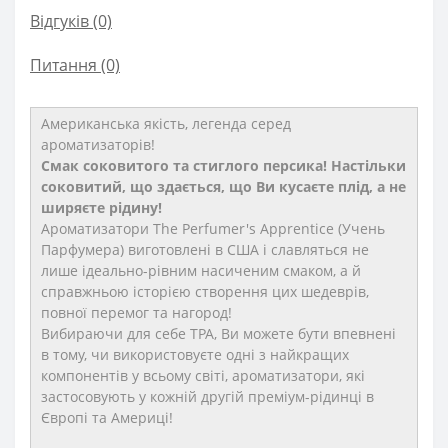
Відгуків (0)
Питання
(0)
Американська якість, легенда серед
ароматизаторів!
Смак соковитого та стиглого персика! Настільки
соковитий, що здається, що Ви кусаєте плід, а не
ширяєте рідину!
Ароматизатори The Perfumer's Apprentice (Учень
Парфумера) виготовлені в США і славляться не
лише ідеально-рівним насиченим смаком, а й
справжньою історією створення цих шедеврів,
повної перемог та нагород!
Вибираючи для себе TPA, Ви можете бути впевнені
в тому, чи використовуєте одні з найкращих
компонентів у всьому світі, ароматизатори, які
застосовують у кожній другій преміум-рідинці в
Європі та Америці!