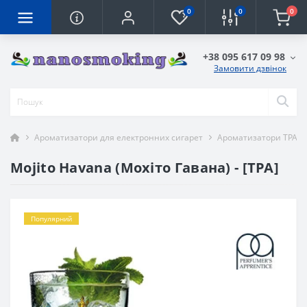
0
0
0
+38 095 617 09 98
Замовити дзвінок
Ароматизатори для електронних сигарет
Ароматизатори TPA
Mojito Havana (Мохіто Гавана) - [TPA]
Популярний