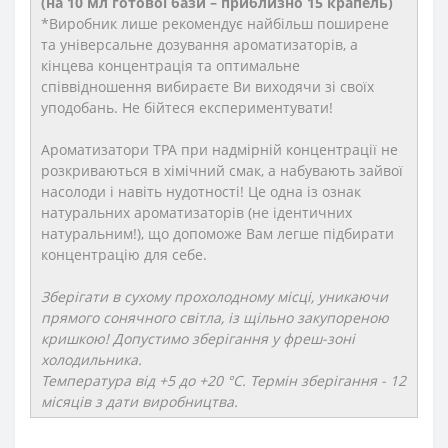
(на 10 мл готової бази – приблизно 15 крапель)
*Виробник лише рекомендує найбільш поширене
та універсальне дозування ароматизаторів, а
кінцева концентрація та оптимальне
співвідношення вибираєте Ви виходячи зі своїх
уподобань. Не бійтеся експериментувати!
Ароматизатори TPA при надмірній концентрації не
розкриваються в хімічний смак, а набувають зайвої
насолоди і навіть нудотності! Це одна із ознак
натуральних ароматизаторів (не ідентичних
натуральним!), що допоможе Вам легше підбирати
концентрацію для себе.
Зберігати в сухому прохолодному місці, уникаючи
прямого сонячного світла, із щільно закупореною
кришкою! Допустимо зберігання у фреш-зоні
холодильника.
Температура від +5 до +20 °C. Термін зберігання - 12
місяців з дати виробництва.