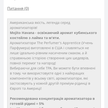
Питання
(0)
Американська якість, легенда серед
ароматизаторів!
Mojito Havana - освіжаючий аромат кубинського
коктейлю з лайма та м'яти.
Ароматизатори The Perfumer's Apprentice (Учень
Парфумера) виготовлені в США і славляться не
лише ідеально-рівним насиченим смаком, а й
справжньою історією створення цих шедеврів,
повної перемог та нагород!
Вибираючи для себе TPA, Ви можете бути впевнені
в тому, чи використовуєте одні з найкращих
компонентів у всьому світі, ароматизатори, які
застосовують у кожній другій преміум-рідинці в
Європі та Америці!
Рекомендована концентрація ароматизатора в
готовій рідині = 5%