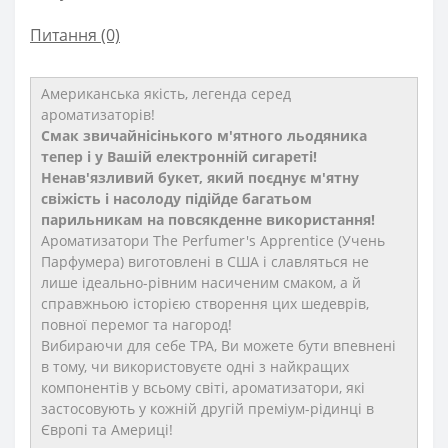
Питання
(0)
Американська якість, легенда серед
ароматизаторів!
Смак звичайнісінького м'ятного льодяника
тепер і у Вашій електронній сигареті!
Ненав'язливий букет, який поєднує м'ятну
свіжість і насолоду підійде багатьом
парильникам на повсякденне використання!
Ароматизатори The Perfumer's Apprentice (Учень
Парфумера) виготовлені в США і славляться не
лише ідеально-рівним насиченим смаком, а й
справжньою історією створення цих шедеврів,
повної перемог та нагород!
Вибираючи для себе TPA, Ви можете бути впевнені
в тому, чи використовуєте одні з найкращих
компонентів у всьому світі, ароматизатори, які
застосовують у кожній другій преміум-рідинці в
Європі та Америці!