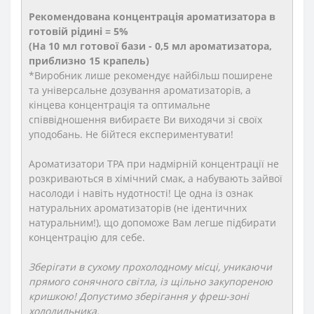
Рекомендована концентрація ароматизатора в
готовій рідині = 5%
(На 10 мл готової бази - 0,5 мл ароматизатора,
приблизно 15 крапель)
*Виробник лише рекомендує найбільш поширене
та універсальне дозування ароматизаторів, а
кінцева концентрація та оптимальне
співвідношення вибираєте Ви виходячи зі своїх
уподобань. Не бійтеся експериментувати!
Ароматизатори TPA при надмірній концентрації не
розкриваються в хімічний смак, а набувають зайвої
насолоди і навіть нудотності! Це одна із ознак
натуральних ароматизаторів (не ідентичних
натуральним!), що допоможе Вам легше підбирати
концентрацію для себе.
Зберігати в сухому прохолодному місці, уникаючи
прямого сонячного світла, із щільно закупореною
кришкою! Допустимо зберігання у фреш-зоні
холодильника.