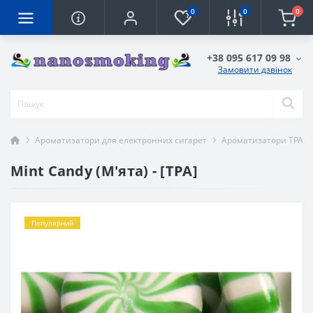
0
0
0
+38 095 617 09 98
Замовити дзвінок
Ароматизатори для електронних сигарет
Ароматизатори TPA
Mint Candy (М'ята) - [TPA]
Популярний