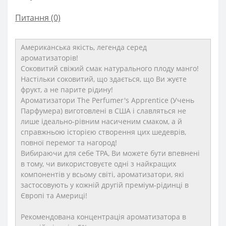
Питання
(0)
Американська якість, легенда серед
ароматизаторів!
Соковитий свіжий смак натурального плоду манго!
Настільки соковитий, що здається, що Ви жуєте
фрукт, а не парите рідину!
Ароматизатори The Perfumer's Apprentice (Учень
Парфумера) виготовлені в США і славляться не
лише ідеально-рівним насиченим смаком, а й
справжньою історією створення цих шедеврів,
повної перемог та нагород!
Вибираючи для себе TPA, Ви можете бути впевнені
в тому, чи використовуєте одні з найкращих
компонентів у всьому світі, ароматизатори, які
застосовують у кожній другій преміум-рідинці в
Європі та Америці!
Рекомендована концентрація ароматизатора в