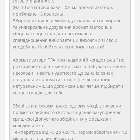
готовій рідині = 5%
(На 10 мл готової бази - 0,5 мл ароматизатора,
приблизно 15 крапель)
*Виробник лише рекомендує найбільш поширене
та універсальне дозування ароматизаторів, а
кінцева концентрація та оптимальне
співвідношення вибираєте Ви виходячи зі своїх
уподобань. Не бійтеся експериментувати!
Ароматизатори TPA при надмірній концентрації не
розкриваються в хімічний смак, а набувають зайвої
насолоди і навіть нудотності! Це одна із ознак
натуральних ароматизаторів (не ідентичних
натуральним!), що допоможе Вам легше підбирати
концентрацію для себе.
Зберігати в сухому прохолодному місці, уникаючи
прямого сонячного світла, із щільно закупореною
кришкою! Допустимо зберігання у фреш-зоні
холодильника.
Температура від +5 до +20 °C. Термін зберігання - 12
місяців з дати виробництва.