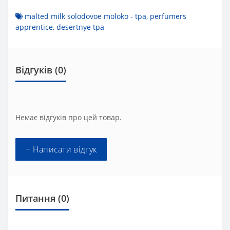
malted milk solodovoe moloko - tpa
,
perfumers
apprentice
,
desertnye tpa
Відгуків (0)
Немає відгуків про цей товар.
+ Написати відгук
Питання
(0)