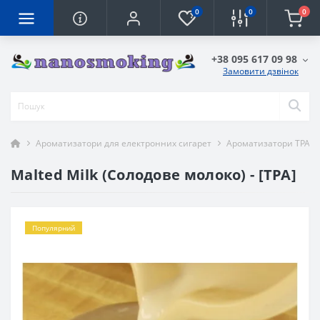
0
0
0
+38 095 617 09 98
Замовити дзвінок
Ароматизатори для електронних сигарет
Ароматизатори TPA
Malted Milk (Солодове молоко) - [TPA]
Популярний