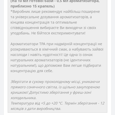
(На 10 мл готової бази - 0,5 мл ароматизатора,
приблизно 15 крапель)
*Виробник лише рекомендує найбільш поширене
та універсальне дозування ароматизаторів, а
кінцева концентрація та оптимальне
співвідношення вибираєте Ви виходячи зі своїх
уподобань. Не бійтеся експериментувати!
Ароматизатори TPA при надмірній концентрації не
розкриваються в хімічний смак, а набувають зайвої
насолоди і навіть нудотності! Це одна із ознак
натуральних ароматизаторів (не ідентичних
натуральним!), що допоможе Вам легше підбирати
концентрацію для себе.
Зберігати в сухому прохолодному місці, уникаючи
прямого сонячного світла, із щільно закупореною
кришкою! Допустимо зберігання у фреш-зоні
холодильника.
Температура від +5 до +20 °C. Термін зберігання - 12
місяців з дати виробництва.