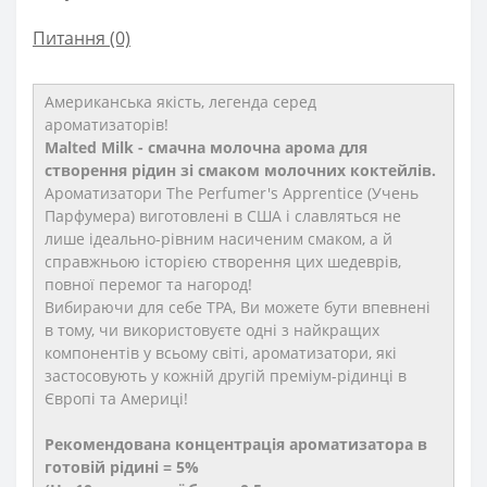
Питання
(0)
Американська якість, легенда серед
ароматизаторів!
Malted Milk - смачна молочна арома для
створення рідин зі смаком молочних коктейлів.
Ароматизатори The Perfumer's Apprentice (Учень
Парфумера) виготовлені в США і славляться не
лише ідеально-рівним насиченим смаком, а й
справжньою історією створення цих шедеврів,
повної перемог та нагород!
Вибираючи для себе TPA, Ви можете бути впевнені
в тому, чи використовуєте одні з найкращих
компонентів у всьому світі, ароматизатори, які
застосовують у кожній другій преміум-рідинці в
Європі та Америці!
Рекомендована концентрація ароматизатора в
готовій рідині = 5%