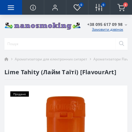
0
0
0
+38 095 617 09 98
Замовити дзвінок
Ароматизатори для електронних сигарет
Ароматизатори Flavou
Lime Tahity (Лайм Таїті) [FlavourArt]
Продано