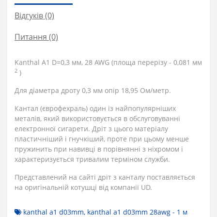
Відгуків (0)
Питання
(0)
Kanthal A1 D=0,3 мм, 28 AWG (площа перерізу - 0,081 мм
2
)
Для діаметра дроту 0,3 мм опір 18,95 Ом/метр.
Кантал (єврофехраль) один із найпопулярніших
металів, який використовується в обслуговуванні
електронної сигарети. Дріт з цього матеріалу
пластичніший і гнучкіший, проте при цьому менше
пружинить при навивці в порівнянні з ніхромом і
характеризується тривалим терміном служби.
Представлений на сайті дріт з канталу поставляється
на оригінальній котушці від компанії UD.
kanthal a1 d03mm
,
kanthal a1 d03mm 28awg - 1 м