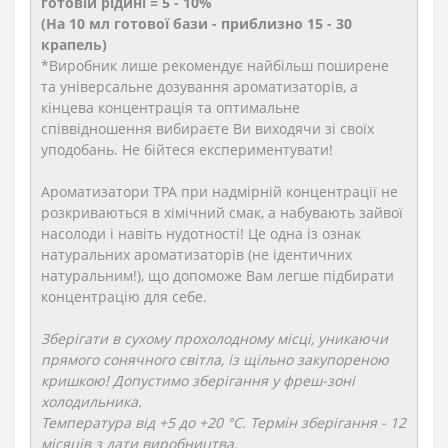
готовій рідині = 5 - 10%
(На 10 мл готової бази - приблизно 15 - 30
крапель)
*Виробник лише рекомендує найбільш поширене
та універсальне дозування ароматизаторів, а
кінцева концентрація та оптимальне
співвідношення вибираєте Ви виходячи зі своїх
уподобань. Не бійтеся експериментувати!
Ароматизатори TPA при надмірній концентрації не
розкриваються в хімічний смак, а набувають зайвої
насолоди і навіть нудотності! Це одна із ознак
натуральних ароматизаторів (не ідентичних
натуральним!), що допоможе Вам легше підбирати
концентрацію для себе.
Зберігати в сухому прохолодному місці, уникаючи
прямого сонячного світла, із щільно закупореною
кришкою! Допустимо зберігання у фреш-зоні
холодильника.
Температура від +5 до +20 °C. Термін зберігання - 12
місяців з дати виробництва.