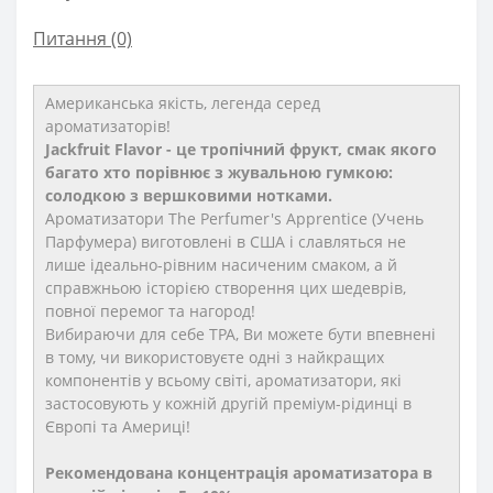
Питання
(0)
Американська якість, легенда серед
ароматизаторів!
Jackfruit Flavor - це тропічний фрукт, смак якого
багато хто порівнює з жувальною гумкою:
солодкою з вершковими нотками.
Ароматизатори The Perfumer's Apprentice (Учень
Парфумера) виготовлені в США і славляться не
лише ідеально-рівним насиченим смаком, а й
справжньою історією створення цих шедеврів,
повної перемог та нагород!
Вибираючи для себе TPA, Ви можете бути впевнені
в тому, чи використовуєте одні з найкращих
компонентів у всьому світі, ароматизатори, які
застосовують у кожній другій преміум-рідинці в
Європі та Америці!
Рекомендована концентрація ароматизатора в