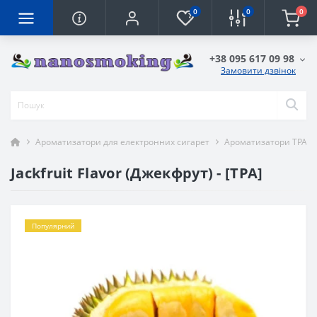
0
0
0
+38 095 617 09 98
Замовити дзвінок
Ароматизатори для електронних сигарет
Ароматизатори TPA
Jackfruit Flavor (Джекфрут) - [TPA]
Популярний