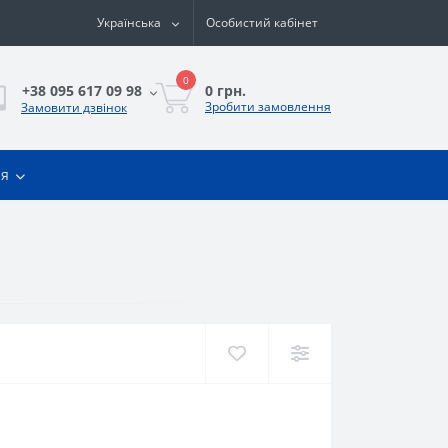
Українська
Особистий кабінет
0
0 грн.
+38 095 617 09 98
Зробити замовлення
Замовити дзвінок
ія