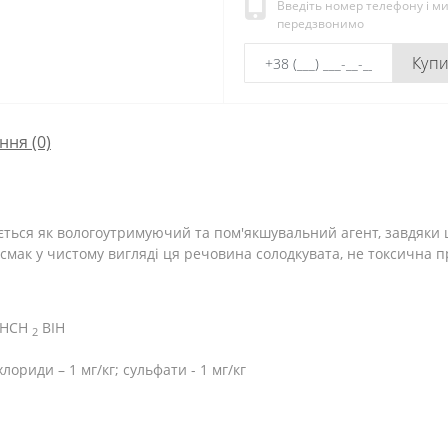
Введіть номер телефону і м
передзвонимо
Куп
ння
(0)
ться як вологоутримуючий та пом'якшувальний агент, завдяки 
 смак у чистому вигляді ця речовина солодкувата, не токсична 
НСН
ВІН
2
хлориди – 1 мг/кг; сульфати - 1 мг/кг