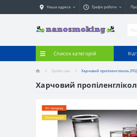
Наша адреса
Графік роботи
Про
Список категорій
Від
Зроби сам
Харчовий пропіленгліколь (PG
Харчовий пропіленглікол
Хіт продажу
Популярний