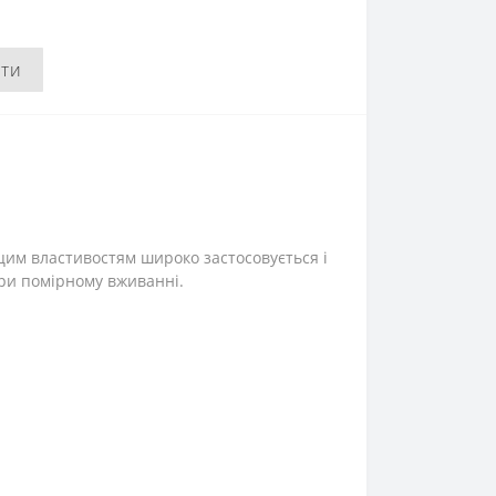
и
ити
цим властивостям широко застосовується і
при помірному вживанні.