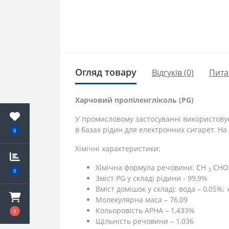
Огляд товару
Відгуків (0)
Пита
Харчовий пропіленгліколь (PG)
У промисловому застосуванні використовує
в базах рідин для електронних сигарет. На
0
Хімічні характеристики:
Хімічна формула речовини: СН
СНО
3
0
Зміст PG у складі рідини - 99,9%
Вміст домішок у складі: вода – 0,05%; 
Молекулярна маса – 76,09
Кольоровість APHA – 1,433%
0
Щільність речовини – 1,036