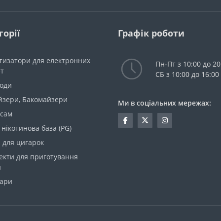
горії
Графік роботи
тизатори для електронних
Пн-Пт з 10:00 до 20
ет
СБ з 10:00 до 16:00
моди
йзери, Бакомайзери
Ми в соціальних мережах:
 сам
 нікотинова база (PG)
 для цигарок
екти для приготування
и
уари