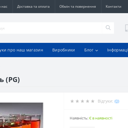
 нас
Доставка та оплата
Обмін та повернення
Контакти
гуки про наш магазин
Виробники
Блог
Інформац
)
ь (PG)
Відгуки:
(0)
Наявність:
Є в наявності