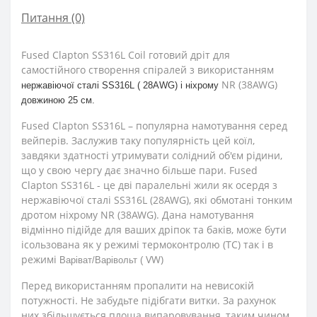
Питання
(0)
Fused Clapton SS316L Coil готовий дріт для
самостійного створення спіралей з використанням
NR (38AWG)
нержавіючої сталі
SS316L (
28AWG) і ніхрому
довжиною 25 см.
Fused Clapton SS316L – популярна намотування серед
вейперів. Заслужив таку популярність цей коїл,
завдяки здатності утримувати солідний об'єм рідини,
що у свою чергу дає значно більше пари. Fused
Clapton SS316L - це дві паралельні жили як осердя з
нержавіючої сталі SS316L (28AWG), які обмотані тонким
дротом ніхрому NR (38AWG). Дана намотування
відмінно підійде для ваших дріпок та баків, може бути
ісользована як у режимі термоконтролю (TC) так і в
режимі
VW)
Варіват/Варівольт (
Перед використанням пропалити на невисокій
потужності. Не забудьте підібгати витки. За рахунок
них збільшується площа випаровування, таким чином