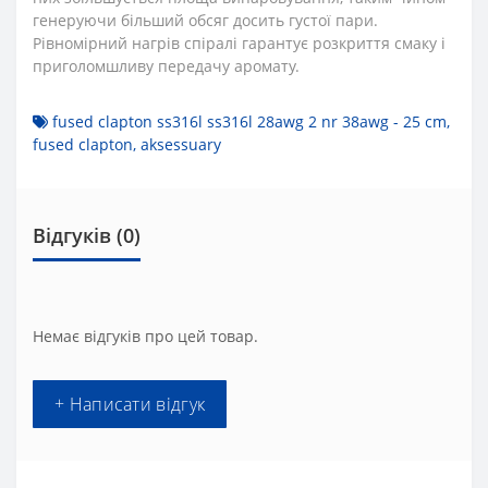
генеруючи більший обсяг досить густої пари.
Рівномірний нагрів спіралі гарантує розкриття смаку і
приголомшливу передачу аромату.
fused clapton ss316l ss316l 28awg 2 nr 38awg - 25 cm
,
fused clapton
,
aksessuary
Відгуків (0)
Немає відгуків про цей товар.
+ Написати відгук