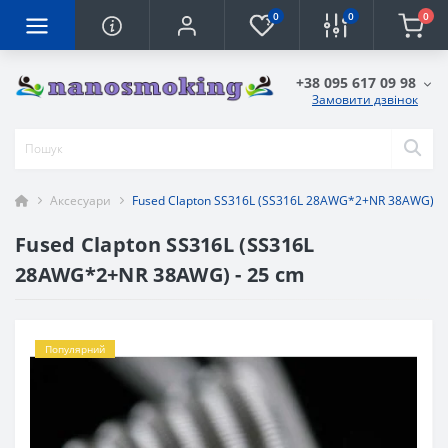
0
0
0
+38 095 617 09 98
Замовити дзвінок
Аксесуари
Fused Clapton SS316L (SS316L 28AWG*2+NR 38AWG) - 
Fused Clapton SS316L (SS316L
28AWG*2+NR 38AWG) - 25 cm
Популярний