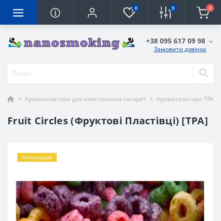
0
0
0
+38 095 617 09 98
Замовити дзвінок
Ароматизатори для електронних сигарет
Ароматизатори TPA
Fruit Circles (Фруктові Пластівці) [TPA]
Популярний