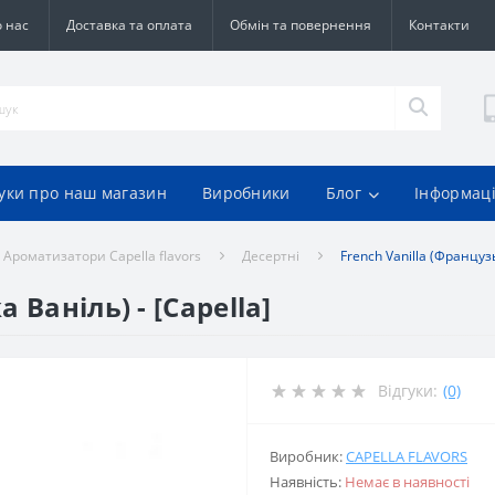
 нас
Доставка та оплата
Обмін та повернення
Контакти
гуки про наш магазин
Виробники
Блог
Інформац
Ароматизатори Capella flavors
Десертні
French Vanilla (Французь
 Ваніль) - [Capella]
Відгуки:
(0)
Виробник:
CAPELLA FLAVORS
Наявність:
Немає в наявності