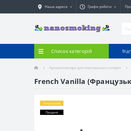
Наша адреса
Графік роботи
Про
Список категорій
Від
Ароматизатори для електронних сигарет
French Vanilla (Французька
Популярний
Продано