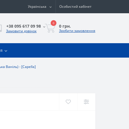
Українська
Особистий кабінет
0
0 грн.
+38 095 617 09 98
Зробити замовлення
Замовити дзвінок
ія
ка Ваніль) - [Capella]