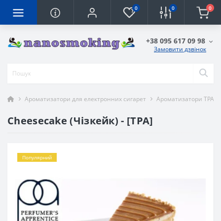
0
0
0
+38 095 617 09 98
Замовити дзвінок
Ароматизатори для електронних сигарет
Ароматизатори TPA
Cheesecake (Чізкейк) - [TPA]
Популярний