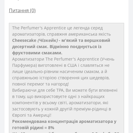
Питання
(0)
The Perfumer's Apprentice це
легенда серед
ароматизаторів, справжня американська якість
Cheesecake
(Чізкейк)
- м'який та вершковий
десертний смак. Відмінно поєднується із
фруктовими смаками. ​
Ароматизатори The Perfumer's Apprentice (Учень
Парфумера) виготовлені в США і славляться не
лише ідеально-рівним насиченим смаком, а й
справжньою історією створення цих шедеврів,
повної перемог та нагород!
Вибираючи для себе TPA, Ви можете бути впевнені
в тому, що використовуєте одні з найкращих
компонентів у всьому світі, ароматизатори, які
застосовують у кожній другій преміум-рідинці в
Європі та Америці!
Рекомендована концентрація ароматизатора у
готовій рідині = 8%