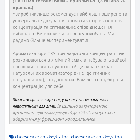
(На 10 мл готової бази – приблизно 0,8 ml або 26
крапель)
*виробник лише рекомендує найбільш поширене та
універсальне дозування ароматизаторів, а кінцева
концентрація та оптимальне співвідношення
вибираєте Ви виходячи зі своїх уподобань. Ми
радимо більше експериментувати!
Ароматизатори TPA при надмірній концентрації не
розкриваються в хімічний смак, а набувають зайвої
насолоди і навіть нудотності! Це одна із ознак
натуральних ароматизаторів (не ідентичних
натуральним!), що допоможе Вам легше підбирати
концентрацію для себе.
Зберігати щільно закритим, у сухому та темному місці
із щільно закупореною
недоступному для дітей,
кришкою.
допустиме
при температурі +5 до +20 °C,
зберігання у фреш-зоні холодильника.
cheesecake chizkeyk - tpa
,
cheesecake chizkeyk tpa
,