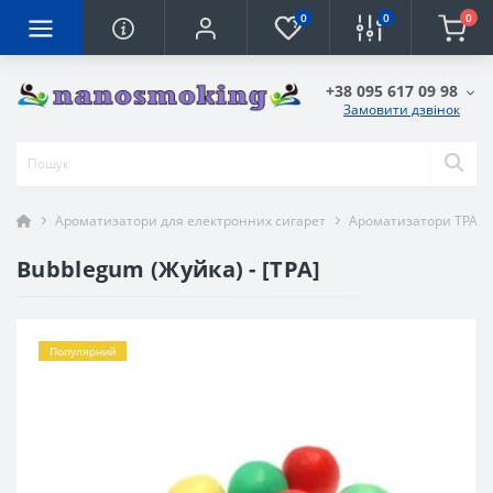
0
0
0
+38 095 617 09 98
Замовити дзвінок
Ароматизатори для електронних сигарет
Ароматизатори TPA
Bubblegum (Жуйка) - [TPA]
Популярний