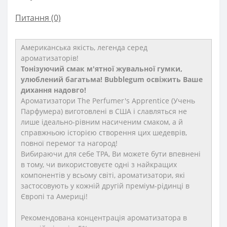
Питання
(0)
Американська якість, легенда серед
ароматизаторів!
Тонізуючий смак м'ятної жувальної гумки,
улюблений багатьма! Bubblegum освіжить Ваше
дихання надовго!
Ароматизатори The Perfumer's Apprentice (Учень
Парфумера) виготовлені в США і славляться не
лише ідеально-рівним насиченим смаком, а й
справжньою історією створення цих шедеврів,
повної перемог та нагород!
Вибираючи для себе TPA, Ви можете бути впевнені
в тому, чи використовуєте одні з найкращих
компонентів у всьому світі, ароматизатори, які
застосовують у кожній другій преміум-рідинці в
Європі та Америці!
Рекомендована концентрація ароматизатора в