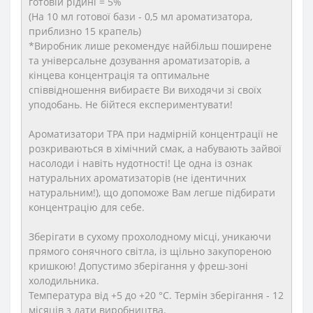
готовій рідині = 5%
(На 10 мл готової бази - 0,5 мл ароматизатора,
приблизно 15 крапель)
*Виробник лише рекомендує найбільш поширене
та універсальне дозування ароматизаторів, а
кінцева концентрація та оптимальне
співвідношення вибираєте Ви виходячи зі своїх
уподобань. Не бійтеся експериментувати!
Ароматизатори TPA при надмірній концентрації не
розкриваються в хімічний смак, а набувають зайвої
насолоди і навіть нудотності! Це одна із ознак
натуральних ароматизаторів (не ідентичних
натуральним!), що допоможе Вам легше підбирати
концентрацію для себе.
Зберігати в сухому прохолодному місці, уникаючи
прямого сонячного світла, із щільно закупореною
кришкою! Допустимо зберігання у фреш-зоні
холодильника.
Температура від +5 до +20 °C. Термін зберігання - 12
місяців з дати виробництва.