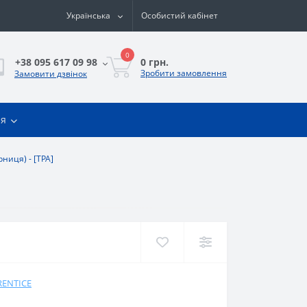
Українська
Особистий кабінет
0
0 грн.
+38 095 617 09 98
Зробити замовлення
Замовити дзвінок
ія
рниця) - [TPA]
RENTICE