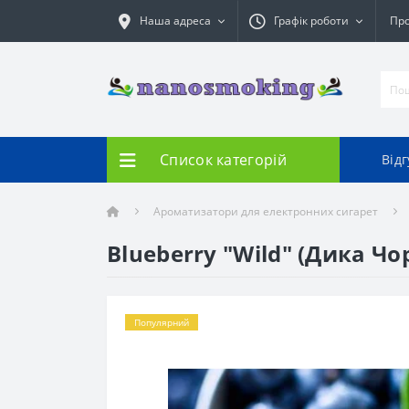
Наша адреса
Графік роботи
Про
Список категорій
Від
Ароматизатори для електронних сигарет
Blueberry "Wild" (Дика Чор
Популярний