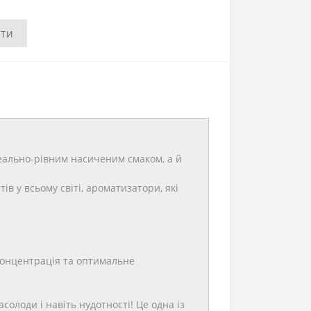
ити
деально-рівним насиченим смаком, а й
в у всьому світі, ароматизатори, які
концентрація та оптимальне
олоди і навіть нудотності! Це одна із