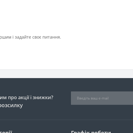
ршим і задайте своє питання.
м про акції і знижки?
розсилку
горії
Графік роботи