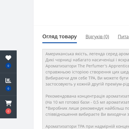
Огляд товару
Відгуків (0)
Пита
Американська якість, легенда серед аром
Дикі чорниці набагато насиченіші і яскра
Ароматизатори The Perfumer's Apprentic
0
справжньою історією створення цих шеде
Вибираючи для себе TPA, Ви можете бути 
застосовують у кожній другій преміум-рід
0
Рекомендована концентрація ароматизато
(На 10 мл готової бази - 0,5 мл ароматиз
*Виробник лише рекомендує найбільш по
0
співвідношення вибираєте Ви виходячи зі
Ароматизатори TPA при надмірній концент