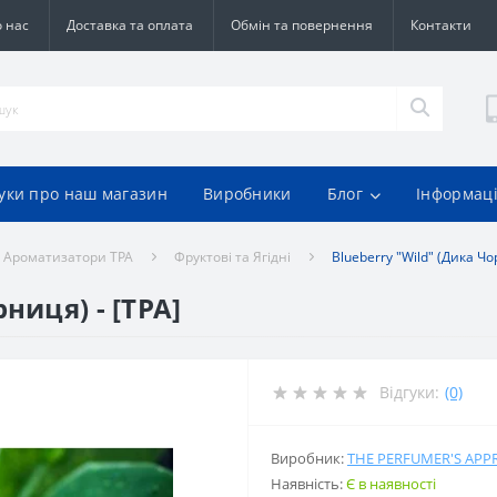
 нас
Доставка та оплата
Обмін та повернення
Контакти
гуки про наш магазин
Виробники
Блог
Інформац
Ароматизатори TPA
Фруктові та Ягідні
Blueberry "Wild" (Дика Чо
ниця) - [TPA]
Відгуки:
(0)
Виробник:
THE PERFUMER'S APP
Наявність:
Є в наявності