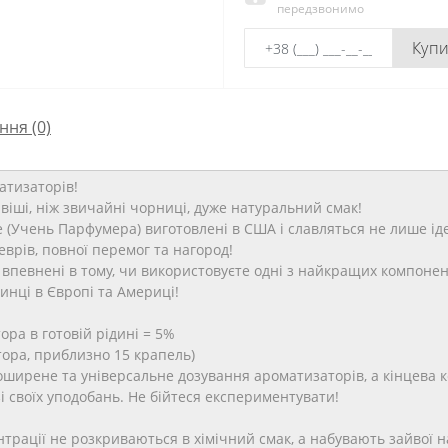
передзвонимо
Куп
ння
(0)
атизаторів!
віші, ніж звичайні чорниці, дуже натуральний смак!
e (Учень Парфумера) виготовлені в США і славляться не лише і
врів, повної перемог та нагород!
впевнені в тому, чи використовуєте одні з найкращих компоненті
инці в Європі та Америці!
ра в готовій рідині = 5%
атора, приблизно 15 крапель)
ширене та універсальне дозування ароматизаторів, а кінцева 
 своїх уподобань. Не бійтеся експериментувати!
рації не розкриваються в хімічний смак, а набувають зайвої нас