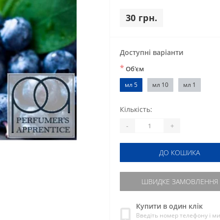
30 грн.
Доступні варіанти
*
Об'єм
мл 5
мл 10
мл 1
Кількість:
-
+
ДО КОШИКА
ШВИДКЕ ЗАМОВЛЕННЯ
Купити в один клік
Введіть номер телефону і м