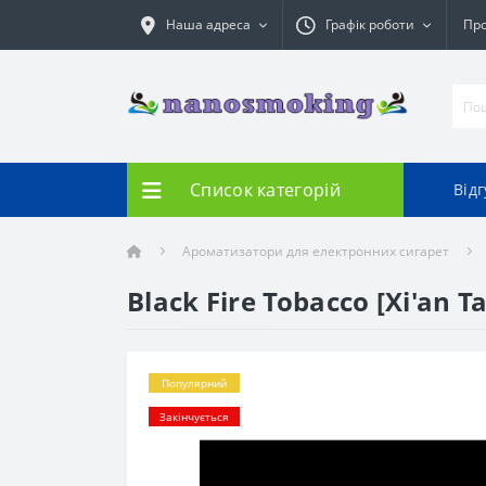
Наша адреса
Графік роботи
Про
Список категорій
Від
Ароматизатори для електронних сигарет
Black Fire Tobacco [Xi'an T
Популярний
Закінчується