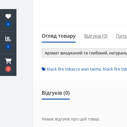
0
Огляд товару
Відгуків (0)
Пита
0
Аромат вишуканий та глибокий, натурал
black fire tobacco xian taima
,
black fire to
0
Відгуків (0)
Немає відгуків про цей товар.