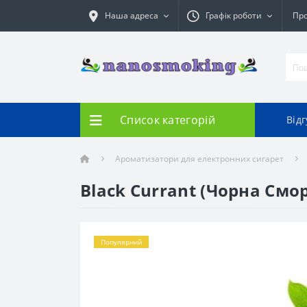
Наша адреса
Графік роботи
Про
Список категорій
Від
Ароматизатори для електронних сигарет
Black Currant (Чорна Смор
Популярний