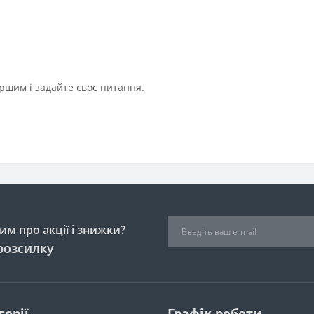
ршим і задайте своє питання.
м про акції і знижки?
розсилку
горії
Графік роботи