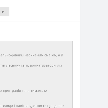
ити
деально-рівним насиченим смаком, а й
в у всьому світі, ароматизатори, які
концентрація та оптимальне
олоди і навіть нудотності! Це одна із