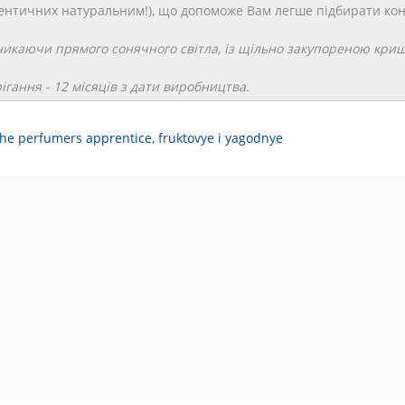
дентичних натуральним!), що допоможе Вам легше підбирати кон
уникаючи прямого сонячного світла, із щільно закупореною кри
рігання - 12 місяців з дати виробництва.
the perfumers apprentice
,
fruktovye i yagodnye