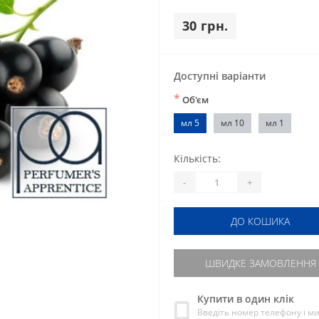
30 грн.
Доступні варіанти
*
Об'єм
мл 5
мл 10
мл 1
Кількість:
-
+
ДО КОШИКА
ШВИДКЕ ЗАМОВЛЕННЯ
Купити в один клік
Введіть номер телефону і м