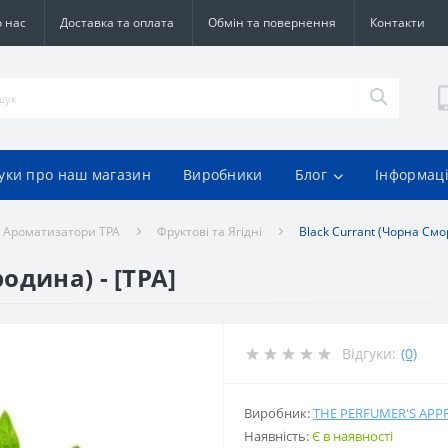
 нас
Доставка та оплата
Обмін та повернення
Контакти
гуки про наш магазин
Виробники
Блог
Інформац
Ароматизатори TPA
Фруктові та Ягідні
Black Currant (Чорна Смо
одина) - [TPA]
Відгуки:
(0)
Виробник:
THE PERFUMER'S APP
Наявність:
Є в наявності