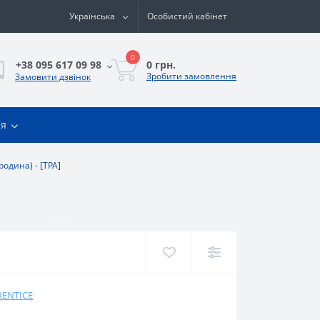
Українська
Особистий кабінет
0
0 грн.
+38 095 617 09 98
Зробити замовлення
Замовити дзвінок
ія
родина) - [TPA]
RENTICE