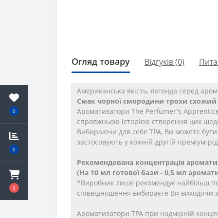
Огляд товару
Відгуків (0)
Пита
Американська якість, легенда серед аром
Смак чорної смородини трохи схожий н
Ароматизатори The Perfumer's Apprentic
0
справжньою історією створення цих шеде
Вибираючи для себе TPA, Ви можете бути 
застосовують у кожній другій преміум-рід
0
Рекомендована концентрація ароматиза
(На 10 мл готової бази - 0,5 мл арома
*Виробник лише рекомендує найбільш по
0
співвідношення вибираєте Ви виходячи зі
Ароматизатори TPA при надмірній концент