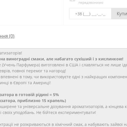
передзвонимо
Куп
ння
(0)
атизаторів!
а виноградні смаки, але набагато сухіший і з кислинкою!
e (Учень Парфумера) виготовлені в США і славляться не лише і
врів, повної перемог та нагород!
впевнені в тому, чи використовуєте одні з найкращих компоненті
инці в Європі та Америці!
тора в готовій рідині = 5%
тизатора, приблизно 15 крапель)
ширене та універсальне дозування ароматизаторів, а кінцева 
 своїх уподобань. Не бійтеся експериментувати!
рації не розкриваються в хімічний смак, а набувають зайвої нас