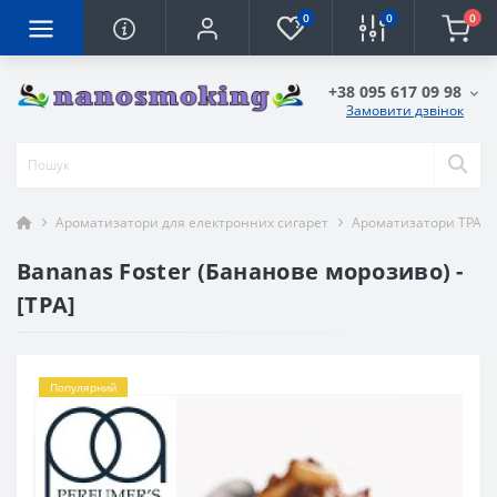
0
0
0
+38 095 617 09 98
Замовити дзвінок
Ароматизатори для електронних сигарет
Ароматизатори TPA
Bananas Foster (Бананове морозиво) -
[TPA]
Популярний