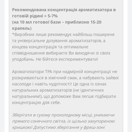
Рекомендована концентрація ароматизатора в
готовій рідині = 5-7%
(на 10 мл готової бази – приблизно 15-20
крапель)
*Виробник лише рекомендує найбільш поширене
та універсальне дозування ароматизаторів, а
кінцева концентрація та оптимальне
співвідношення вибираєте Ви виходячи зі своїх
уподобань. Не бійтеся експериментувати!
Ароматизатори TPA при надмірній концентрації не
розкриваються в хімічний смак, а набувають зайвої
насолоди і навіть нудотності! Це одна із ознак
натуральних ароматизаторів (не ідентичних
натуральним!), що допоможе Вам легше підбирати
концентрацію для себе.
Зберігати в сухому прохолодному місці, уникаючи
прямого сонячного світла, із щільно закупореною
кришкою! Допустимо зберігання у фреш-зоні