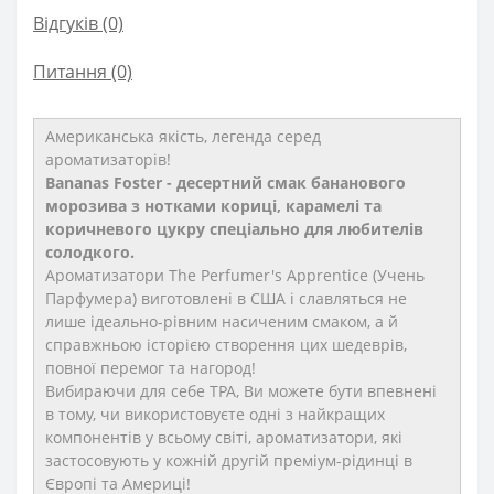
Відгуків (0)
Питання
(0)
Американська якість, легенда серед
ароматизаторів!
Bananas Foster - десертний смак бананового
морозива з нотками кориці, карамелі та
коричневого цукру спеціально для любителів
солодкого.
Ароматизатори The Perfumer's Apprentice (Учень
Парфумера) виготовлені в США і славляться не
лише ідеально-рівним насиченим смаком, а й
справжньою історією створення цих шедеврів,
повної перемог та нагород!
Вибираючи для себе TPA, Ви можете бути впевнені
в тому, чи використовуєте одні з найкращих
компонентів у всьому світі, ароматизатори, які
застосовують у кожній другій преміум-рідинці в
Європі та Америці!