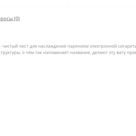
просы
(0)
f - чистый лист для наслаждения парением электронной сигаре
 структуры, о чём так напоминает название, делают эту вату п