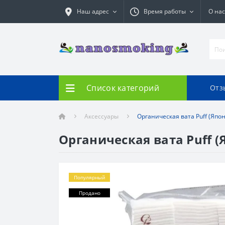
Наш адрес
Время работы
О нас
Список категорий
Отз
Аксессуары
Органическая вата Puff (Япо
Органическая вата Puff (
Популярный
Продано