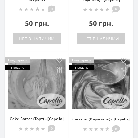
0
0
50 грн.
50 грн.
НЕТ В НАЛИЧИИ
НЕТ В НАЛИЧИИ
Популярный
Популярный
Продано
Продано
Cake Batter (Торт) - [Capella]
Caramel (Карамель) - [Capella]
0
0