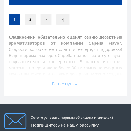
1
2
>
>|
Сладкоежки обязательно оценят серию десертных
ароматизаторов от компании Capella Flavor.
Сладости которые не полнят и не вредят здоровью!
Ведь в ароматизаторах Capella полностью отсутствуют
подсластители и консерванты. В нашем интернет
магазине представлено более 30-ти самых популярных
вкусов выпечек и и сладких десертов. Можно создать
свой уникальный кулинарный шедевр, просто смешав
Развернуть
свои любимые вкусы. Для полного раскрытия вкуса
рекомендуем после смешивания дать настояться
смеси пару дней. Использование только натуральных
ингредиентов и полный отказ от консервантов - залог
успеха и популярности ароматизаторов Capella Flavor.
Хотите узнавать первым об акциях и скидках?
Рекомендуемая концентрация от 8 до 10 капель на 10
Подпишитесь на нашу рассылку
мл