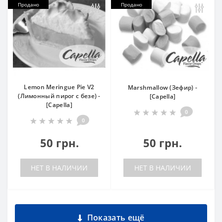
Продано
Продано
Lemon Meringue Pie V2
Marshmallow (Зефир) -
(Лимонный пирог с безе) -
[Capella]
[Capella]
0
0
50 грн.
50 грн.
НЕТ В НАЛИЧИИ
НЕТ В НАЛИЧИИ
Показать ещё