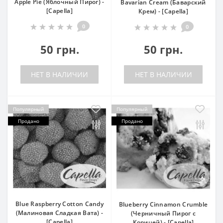
Apple Pie (Яблочный Пирог) -
Bavarian Cream (Баварский
[Capella]
Крем) - [Capella]
0
0
50 грн.
50 грн.
НЕТ В НАЛИЧИИ
НЕТ В НАЛИЧИИ
Популярный
Популярный
Продано
Продано
Blue Raspberry Cotton Candy
Blueberry Cinnamon Crumble
(Малиновая Сладкая Вата) -
(Черничный Пирог с
[Capella]
Корицей) - [Capella]