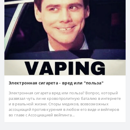
Электронная сигарета - вред или "польза"
Электронная сигарета вред или польза? Вопрос, который
развязал чуть ли не кровопролитную баталию в интернете
и в реальной жизни. Споры медиков, всевозможных
ассоциаций против курения в любом его виде и вейперов
во главе с Ассоциацией вейпинга...