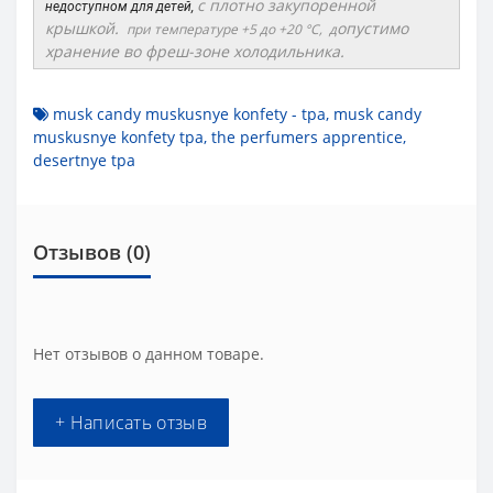
с плотно закупоренной
недоступном для детей,
крышкой.
опустимо
при температуре +5 до +20 °C, д
хранение во фреш-зоне холодильника.
musk candy muskusnye konfety - tpa
,
musk candy
muskusnye konfety tpa
,
the perfumers apprentice
,
desertnye tpa
Отзывов (0)
Нет отзывов о данном товаре.
+ Написать отзыв