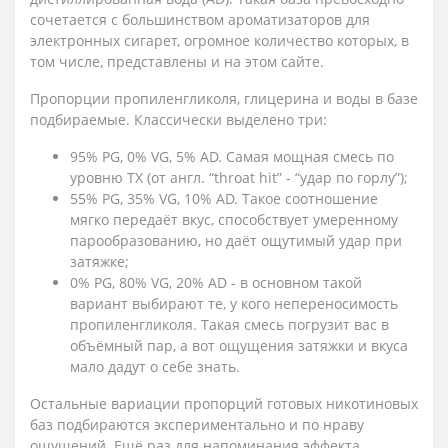
сочетается с большинством ароматизаторов для
электронных сигарет, огромное количество которых, в
том числе, представлены и на этом сайте.
Пропорции пропиленгликоля, глицерина и воды в базе
подбираемые. Классически выделено три:
95% PG, 0% VG, 5% AD. Самая мощная смесь по
уровню ТХ (от англ. “throat hit” - “удар по горлу”);
55% PG, 35% VG, 10% AD. Такое соотношение
мягко передаёт вкус, способствует умеренному
парообразованию, но даёт ощутимый удар при
затяжке;
0% PG, 80% VG, 20% AD - в основном такой
вариант выбирают те, у кого непереносимость
пропиленгликоля. Такая смесь погрузит вас в
объёмный пар, а вот ощущения затяжки и вкуса
мало дадут о себе знать.
Остальные вариации пропорций готовых никотиновых
баз подбираются экспериментально и по нраву
ощущений. Ещё раз для напоминания эффекта