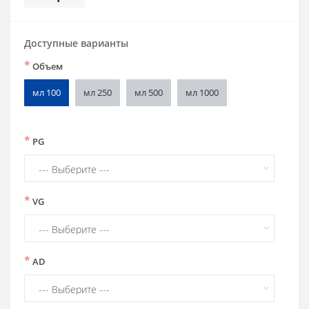
Доступные варианты
*
Объем
мл 100
мл 250
мл 500
мл 1000
*
PG
*
VG
*
AD