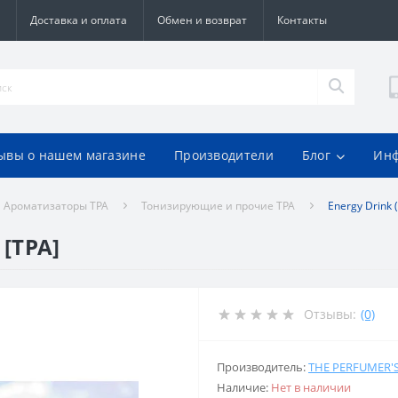
Доставка и оплата
Обмен и возврат
Контакты
ывы о нашем магазине
Производители
Блог
Ин
Ароматизаторы TPA
Тонизирующие и прочие TPA
Energy Drink 
 [TPA]
Отзывы:
(0)
Производитель:
THE PERFUMER'
Наличие:
Нет в наличии