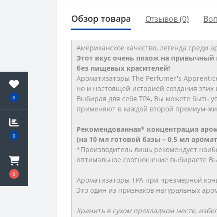
Обзор товара
Отзывов (0)
Во
Американское качество, легенда среди а
Этот вкус очень похож на привычный в
без пищевых красителей!
Ароматизаторы The Perfumer's Apprenti
но и настоящей историей создания этих 
Выбирая для себя TPA, Вы можете быть у
0
применяют в каждой второй премиум-жид
Рекомендованная* концентрация аром
0
(на 10 мл готовой базы – 0,5 мл аром
*Производитель лишь рекомендует наибо
оптимальное соотношение выбираете Вы 
0
Ароматизаторы TPA при чрезмерной конц
Это один из признаков натуральных аро
Хранить в сухом прохладном месте, избе