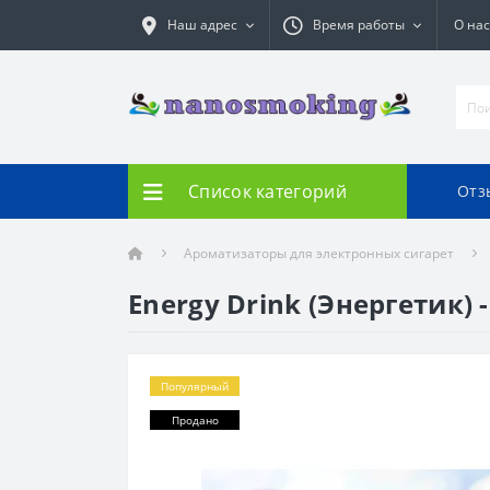
Наш адрес
Время работы
О нас
Список категорий
Отз
Ароматизаторы для электронных сигарет
Energy Drink (Энергетик) -
Популярный
Продано