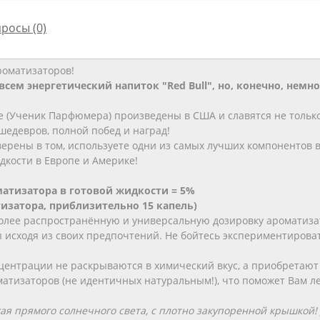
просы
(0)
роматизаторов!
сем энергетический напиток "Red Bull", но, конечно, немн
ce (Ученик Парфюмера) произведены в США и славятся не толь
шедевров, полной побед и наград!
верены в том, используете одни из самых лучших компонентов 
кости в Европе и Америке!
атизатора в готовой жидкости = 5%
атизатора, приблизительно 15 капель)
лее распространённую и универсальную дозировку ароматизат
исходя из своих предпочтений. Не бойтесь экспериментироват
ентрации не раскрываются в химический вкус, а приобретают
матизаторов (не идентичных натуральным!), что поможет Вам л
гая прямого солнечного света, с плотно закупоренной крышкой