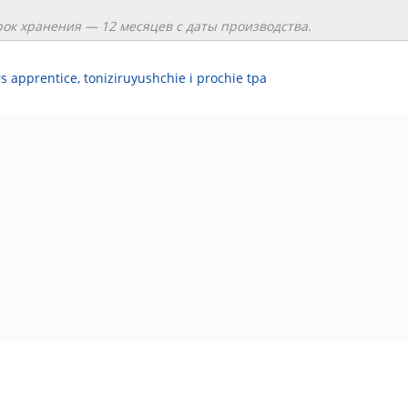
рок хранения ― 12 месяцев с даты производства.
s apprentice
,
toniziruyushchie i prochie tpa