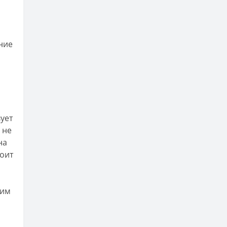
ние
вует
 не
на
тоит
ким