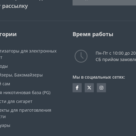
 рассылку
гории
Время работы
тизаторы для электронных
Пн-Пт с 10:00 до 20
ет
СБ прийом замовл
моды
йзеры, Бакомайзеры
Мы в социальных сетях:
й сам
я никотиновая база (PG)
ти для сигарет
екты для приготовления
сти
суары