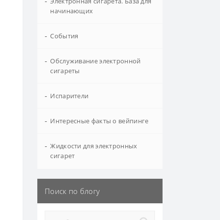
-
Электронная сигарета. База для
начинающих
-
События
-
Обслуживание электронной
сигареты
-
Испарители
-
Интересные факты о вейпинге
-
Жидкости для электронных
сигарет
Поиск по блогу