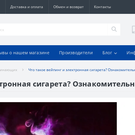
Доставка и оплата
Обмен и возврат
Контакты
ывы о нашем магазине
Производители
Блог
Ин
ачинающих
Что такое вейпинг и электронная сигарета? Ознакомитель
ктронная сигарета? Ознакомитель