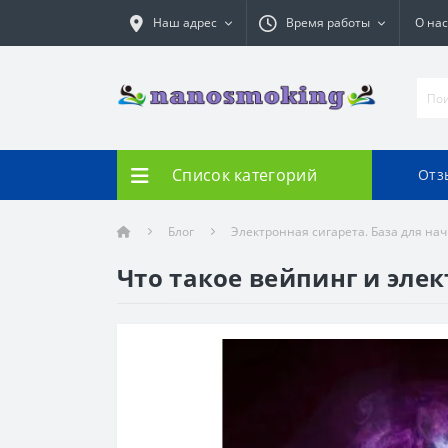
Наш адрес
Время работы
О нас
Список категорий
Отз
Блог
Электронная сигарета. База для н
Что такое вейпинг и эле