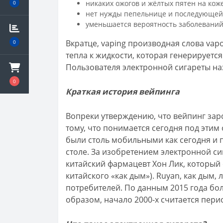
никаких ожогов и жёлтых пятен на кож
0
нет нужды пепельнице и последующей 
уменьшается вероятность заболеваний,
Вкратце, vaping производная слова vap
0
тепла к жидкости, которая генерируется
Пользователя электронной сигареты наз
0
Краткая история вейпинга
Вопреки утверждению, что вейпинг зарод
тому, что понимается сегодня под эти
были столь мобильными как сегодня и 
столе. За изобретением электронной сиг
китайский фармацевт Хон Лик, который
китайского «как дым»). Ruyan, как дым
потребителей. По данным 2015 года бол
образом, начало 2000-х считается пер