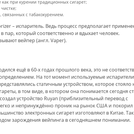
е как при курении традиционных сигарет;
чистке;
 связанных с табакокурением.
orizer – испаритель. Ведь процесс предполагает примене
 в пар, который соответственно и вдыхает человек.
ывают вейпер (англ. Vaper).
ился ещё в 60-х годах прошлого века, это не соответст
м определением. На тот момент используемые испарители
представлялись статичным устройством, которое стояло 
ареты, в том виде, в котором она понимается сегодня с
 создал устройство Ruyan (приблизительный перевод с
, легко и непринуждённо проник на рынок США и покорил
ьшинство электронных сигарет изготовляют в Китае. Та
иодом зарождения вейпинга в сегодняшнем понимании.