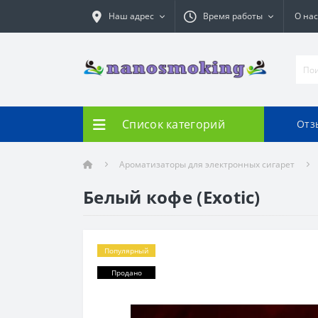
Наш адрес
Время работы
О нас
Список категорий
Отз
Ароматизаторы для электронных сигарет
Белый кофе (Exotic)
Популярный
Продано