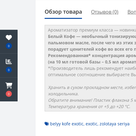
Обзор товара
Отзывов (0)
Во
Ароматизатор премиум класса ― новинк
Белый Кофе ― необычный тонизирующи
пальмовом масле, после чего из этих 
0
порадует ценителей кофе во всех его 
Рекомендованная* концентрация аром
(на 10 мл готовой базы – 0,5 мл аром
*Производитель лишь рекомендует наибо
0
оптимальное соотношение выбираете Вы 
Хранить в сухом прохладном месте, избе
холодильника.
0
Обратите внимание! Пластик флакона 5 
Температура хранения от +5 до +20 °C.
belyy kofe exotic
,
exotic
,
zolotaya seriya