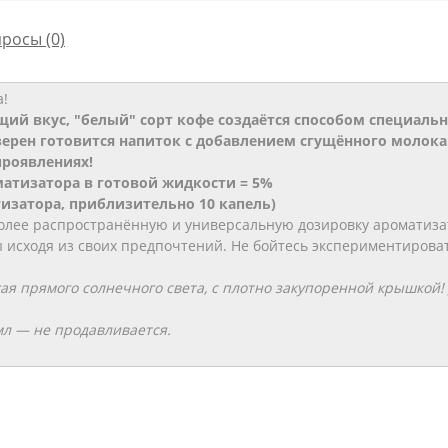
просы
(0)
а!
й вкус, "белый" сорт кофе создаётся способом специаль
зерен готовится напиток с добавлением сгущённого молока
проявлениях!
атизатора в готовой жидкости = 5%
атизатора, приблизительно 10 капель)
лее распространённую и универсальную дозировку ароматизат
исходя из своих предпочтений. Не бойтесь экспериментироват
гая прямого солнечного света, с плотно закупоренной крышкой
мл ― не продавливается.