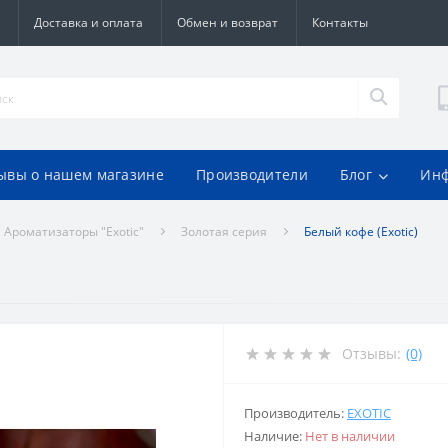
Доставка и оплата
Обмен и возврат
Контакты
ывы о нашем магазине
Производители
Блог
Ин
Ароматизаторы "Exotic"
Золотая серия
Белый кофе (Exotic)
Отзывы:
(0)
Производитель:
EXOTIC
Наличие:
Нет в наличии