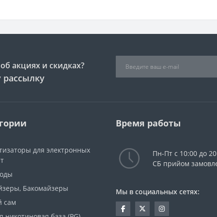
об акциях и скидках?
 рассылку
гории
Время работы
тизаторы для электронных
Пн-Пт с 10:00 до 20
ет
СБ прийом замовл
моды
йзеры, Бакомайзеры
Мы в социальных сетях:
й сам
я никотиновая база (PG)